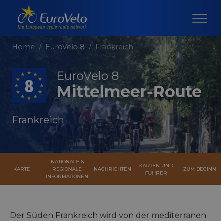
Home
EuroVelo 8
Frankreich
EuroVelo 8
Mittelmeer-Route
Frankreich
NATIONALE &
KARTEN UND
KARTE
REGIONALE
NACHRICHTEN
ZUM BEGINN
FÜHRER
INFORMATIONEN
Der Süden Frankreich wird von der mediterranen