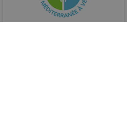
EuroVelo 8 / La Méditerranée à Vélo
Diese Website bietet alle Informationen, die Sie
benötigen, um La Méditerranée à vélo, den
französischen Teil der EuroVelo 8 - Véloroute de
la Méditerranée, zu erkunden. Sie finden hier
eine interaktive Karte, einen Routenplaner, die
in 15 Etappen dargestellte Route mit
Beschreibung und zum Herunterladen die
GPX-Dateien und die PDF-Karten. Praktische
Tipps, Vorschläge für Radreisen und Links zu
den Anbietern von Accueil Vélo sind ebenfalls
verfügbar.
SEITE BESUCHEN