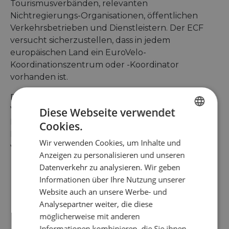
Tourismusverbänden, relevanten
Nichtregierungs-Organisationen, öffentlichen
Verkehrsbetrieben und Dienstleistern. Der ECF
versucht sicherzustellen, dass in jedem
europäischen Land ein EuroVelo-
Koordinationszentrum oder -Koordinator
vorhanden ist.
Der ECF wurde 1983 von 12 Fahrradfahrer-
Vereinigungen gegründet. Inzwischen hat er 70
Diese Webseite verwendet
Mitgliedsorganisationen, die mehr als eine halbe
Cookies.
ENGLISH
Million europäische Bürger in rund 40 Ländern
Wir verwenden Cookies, um Inhalte und
FRENCH
vertreten. Der ECF steht für:
Anzeigen zu personalisieren und unseren
GERMAN
Datenverkehr zu analysieren. Wir geben
Förderung des Radverkehrs in ganz Europa
Informationen über Ihre Nutzung unserer
und im Ausland;
Website auch an unsere Werbe- und
Verbesserung der Fahrradpolitik auf
Analysepartner weiter, die diese
europäischer Ebene;
möglicherweise mit anderen
Förderung des Radtourismus als nachhaltiger
Informationen kombinieren, die Sie ihnen
Wirtschaftsfaktor;