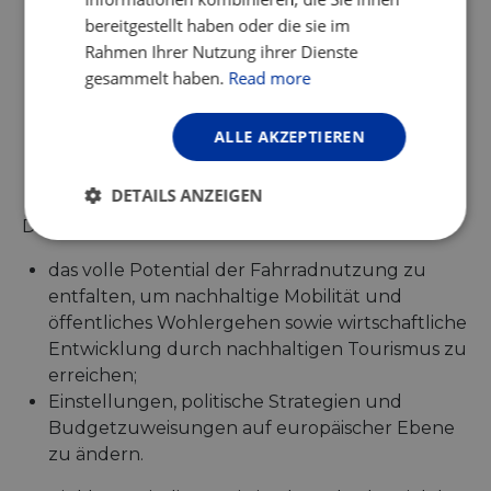
bereitgestellt haben oder die sie im
Förderung von umweltfreundlicher Mobilität;
Rahmen Ihrer Nutzung ihrer Dienste
Förderung des Radfahrens als
gesammelt haben.
Read more
Gesundheitsfaktor;
Förderung des Radfahrens als Teil von
Intermobilität;
ALLE AKZEPTIEREN
Verbesserung der Sicherheit von weniger
geschützten Verkehrsteilnehmern.
DETAILS ANZEIGEN
Die ECF sieht es als seine Aufgabe und Mission an:
Unbedingt
Performance
erforderlich
das volle Potential der Fahrradnutzung zu
entfalten, um nachhaltige Mobilität und
öffentliches Wohlergehen sowie wirtschaftliche
Targeting
Funktionalität
Entwicklung durch nachhaltigen Tourismus zu
erreichen;
Einstellungen, politische Strategien und
Budgetzuweisungen auf europäischer Ebene
Unklassifizierte
zu ändern.