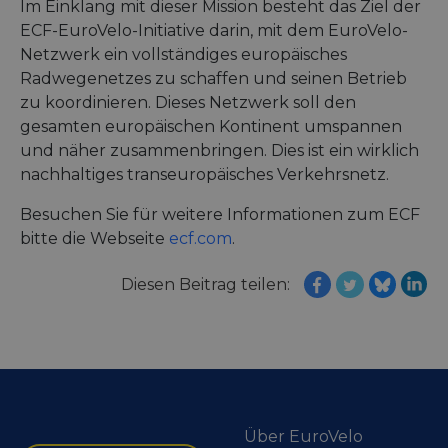
Im Einklang mit dieser Mission besteht das Ziel der
ECF-EuroVelo-Initiative darin, mit dem EuroVelo-
Netzwerk ein vollständiges europäisches
Radwegenetzes zu schaffen und seinen Betrieb
Unbedingt erforderlich
Performance
zu koordinieren. Dieses Netzwerk soll den
Targeting
Funktionalität
Unklassifizierte
gesamten europäischen Kontinent umspannen
und näher zusammenbringen. Dies ist ein wirklich
Unbedingt erforderliche Cookies ermöglichen
wesentliche Kernfunktionen der Website wie die
nachhaltiges transeuropäisches Verkehrsnetz.
Benutzeranmeldung und die Kontoverwaltung.
Ohne die unbedingt erforderlichen Cookies kann
Besuchen Sie für weitere Informationen zum ECF
die Website nicht ordnungsgemäß verwendet
werden.
bitte die Webseite
ecf.com
.
Name
Anbieter / Domäne
Ablaufdatum
Bes
Diesen Beitrag teilen:
csrftoken
.instagram.com
1 Jahr 1
Thi
Monat
wit
dev
Pyt
hel
at 
sof
for
cf_chl_rc_i
59 Minuten
Thi
Cloudflare, Inc.
42 Sekunden
wit
gleam.io
Über EuroVelo
cha