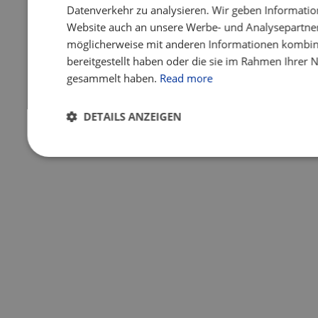
Datenverkehr zu analysieren. Wir geben Informatio
Website auch an unsere Werbe- und Analysepartner 
möglicherweise mit anderen Informationen kombini
bereitgestellt haben oder die sie im Rahmen Ihrer 
gesammelt haben.
Read more
DETAILS ANZEIGEN
Unbedingt
Performance
Targeting
Fu
erforderlich
Unbedingt erforderlich
Performance
Targeting
Unbedingt erforderliche Cookies ermöglichen wesentliche Kernfun
Benutzeranmeldung und die Kontoverwaltung. Ohne die unbedingt