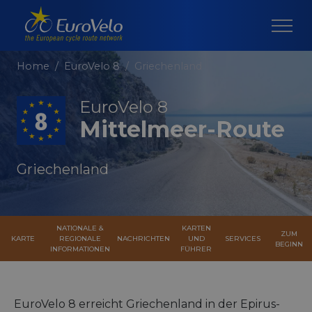
Home
EuroVelo 8
Griechenland
EuroVelo 8
Mittelmeer-Route
Griechenland
NATIONALE &
KARTEN
ZUM
KARTE
REGIONALE
NACHRICHTEN
UND
SERVICES
BEGINN
INFORMATIONEN
FÜHRER
EuroVelo 8 erreicht Griechenland in der Epirus-