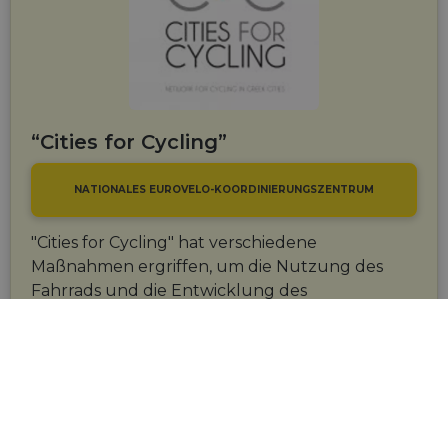
“Cities for Cycling”
NATIONALES EUROVELO-KOORDINIERUNGSZENTRUM
"Cities for Cycling" hat verschiedene
Maßnahmen ergriffen, um die Nutzung des
Fahrrads und die Entwicklung des
Fahrradtourismus in Griechenland zu fördern.
Zu den Prioritäten gehört die Schaffung einer
Plattform für den Wissens- und
Erfahrungsaustausch rund ums Radfahren
zwischen Griechenland und europäischen
Städten.