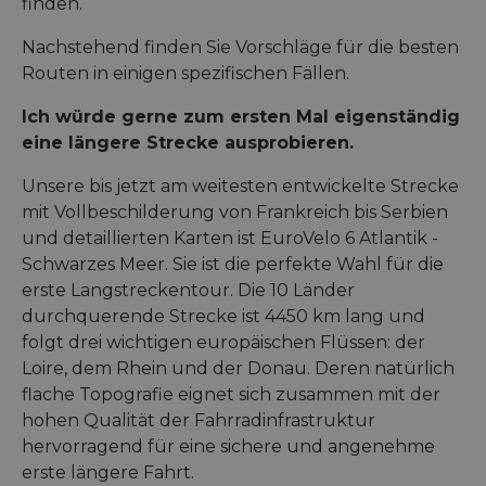
finden.
Doublecl
__stripe_mid
11 Monate 4
This cookie
Stripe Inc.
Performance 
gesetzt 
Wochen
set by Stri
.de.eurovelo.com
analysieren.
enthält
to disting
Nachstehend finden Sie Vorschläge für die besten
Informat
users and
_swa_u
.eurovelo.com
1 Jahr 1
This cookie is
darüber,
Routen in einigen spezifischen Fällen.
enable se
Monat
to track user
Endbenut
payment
behavior for 
Website 
processin
purposes of
sowie üb
Ich würde gerne zum ersten Mal eigenständig
during
analytics, to
Werbung,
interactio
improve user
eine längere Strecke ausprobieren.
Endbenu
with the
experience on
mögliche
website.
website.
vor dem
Unsere bis jetzt am weitesten entwickelte Strecke
dieser W
__stripe_mid
11 Monate 4
This cookie
Stripe Inc.
gesehen 
Wochen
set by Stri
mit Vollbeschilderung von Frankreich bis Serbien
.nl.eurovelo.com
to disting
optiMonkClientId
11 Monate 4
This cook
OptiMonk
und detaillierten Karten ist EuroVelo 6 Atlantik -
users and
Wochen
used to i
fr.eurovelo.com
enable se
Schwarzes Meer. Sie ist die perfekte Wahl für die
returning
payment
the webs
processin
erste Langstreckentour. Die 10 Länder
providin
during
personal
durchquerende Strecke ist 4450 km lang und
interactio
experien
with the
tailoring
folgt drei wichtigen europäischen Flüssen: der
website.
content 
Loire, dem Rhein und der Donau. Deren natürlich
offers to
__stripe_sid
29 Minuten
This cookie
Stripe Inc.
user's
flache Topografie eignet sich zusammen mit der
53 Sekunden
set by Stri
.nl.eurovelo.com
preferen
to manag
hohen Qualität der Fahrradinfrastruktur
and proce
_fbp
2 Monate 4
Wird vo
Meta Platform
payments
hervorragend für eine sichere und angenehme
Wochen
Faceboo
Inc.
securely,
verwend
.eurovelo.com
allowing
erste längere Fahrt.
eine Rei
temporary