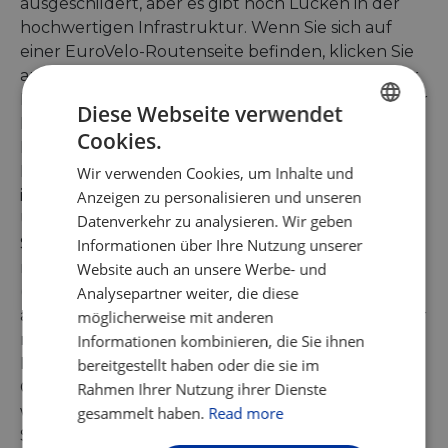
ausgeschildert, aber es gibt noch Lücken in der
hochwertigen Infrastruktur. Wenn Sie sich auf
einer EuroVelo-Routenseite befinden, klicken Sie
auf eine Etappe (auf der linken Seite oder auf der
Karte) oder auf ein Land (auf der rechten Seite der
Diese Webseite verwendet
Karte), um detaillierte Informationen über die
Cookies.
ENGLISH
Route zu erhalten. Auf den
Etappen-/Länderseiten pro Route bietet die
Wir verwenden Cookies, um Inhalte und
FRENCH
interaktive Karte einen farblich gekennzeichneten
Anzeigen zu personalisieren und unseren
GERMAN
Überblick über den Routenverlauf. Gelbe (mit
Datenverkehr zu analysieren. Wir geben
Schildern entwickelte) Abschnitte sind Radrouten
Informationen über Ihre Nutzung unserer
mit Beschilderung in beide Richtungen. Rote
Website auch an unsere Werbe- und
(realisierte) Abschnitte sind Radrouten, die gut
Analysepartner weiter, die diese
ausgebaut sind und bestehenden nationalen oder
möglicherweise mit anderen
regionalen Radrouten folgen, aber noch nicht mit
Informationen kombinieren, die Sie ihnen
EuroVelo-Schildern gekennzeichnet sind.
bereitgestellt haben oder die sie im
Gestrichelte rote (nicht realisierte) Abschnitte
Rahmen Ihrer Nutzung ihrer Dienste
werden derzeit überarbeitet, um den EuroVelo-
gesammelt haben.
Read more
Standards zu entsprechen, folgen aber der