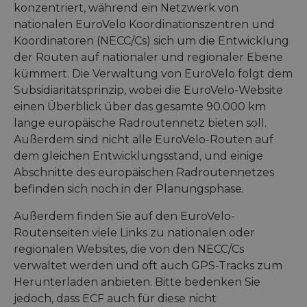
Targeting
Funktionalität
Unklassifizierte
konzentriert, während ein Netzwerk von
nationalen EuroVelo Koordinationszentren und
Unbedingt erforderliche Cookies ermöglichen
Koordinatoren (NECC/Cs) sich um die Entwicklung
wesentliche Kernfunktionen der Website wie die
Benutzeranmeldung und die Kontoverwaltung.
der Routen auf nationaler und regionaler Ebene
Ohne die unbedingt erforderlichen Cookies kann
kümmert. Die Verwaltung von EuroVelo folgt dem
die Website nicht ordnungsgemäß verwendet
werden.
Subsidiaritätsprinzip, wobei die EuroVelo-Website
einen Überblick über das gesamte 90.000 km
Name
Anbieter / Domäne
Ablaufdatum
Bes
lange europäische Radroutennetz bieten soll.
csrftoken
.instagram.com
1 Jahr 1
Thi
Monat
wit
Außerdem sind nicht alle EuroVelo-Routen auf
dev
Pyt
dem gleichen Entwicklungsstand, und einige
hel
Abschnitte des europäischen Radroutennetzes
at 
sof
befinden sich noch in der Planungsphase.
for
cf_chl_rc_i
59 Minuten
Thi
Cloudflare, Inc.
Außerdem finden Sie auf den EuroVelo-
42 Sekunden
wit
gleam.io
Routenseiten viele Links zu nationalen oder
cha
whi
regionalen Websites, die von den NECC/Cs
that
leg
verwaltet werden und oft auch GPS-Tracks zum
fro
par
Herunterladen anbieten. Bitte bedenken Sie
sec
jedoch, dass ECF auch für diese nicht