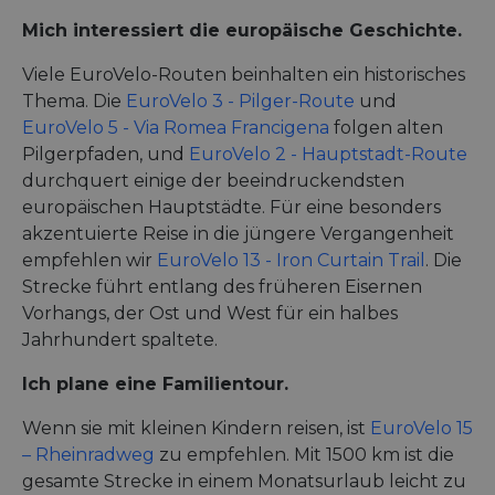
Werbepr
storage of
zu liefern
Mich interessiert die europäische Geschichte.
session
Echtzeit
related
von
informati
Werbeku
Viele EuroVelo-Routen beinhalten ein historisches
during a
Dritter
users visit
Thema. Die
EuroVelo 3 - Pilger-Route
und
the websit
bcookie
11 Monate 4
Dies ist 
Microsoft
EuroVelo 5 - Via Romea Francigena
folgen alten
Wochen
Microsof
Corporation
_cfuvid
.vimeo.com
Sitzung
This cookie
Cookie e
.linkedin.com
Pilgerpfaden, und
EuroVelo 2 - Hauptstadt-Route
used for
Drittanbi
purposes 
zum Teil
durchquert einige der beeindruckendsten
tracking u
Inhalts d
across
europäischen Hauptstädte. Für eine besonders
Website 
sessions t
soziale 
optimize u
akzentuierte Reise in die jüngere Vergangenheit
experienc
empfehlen wir
EuroVelo 13 - Iron Curtain Trail
. Die
by
maintaini
Strecke führt entlang des früheren Eisernen
session
consistenc
Vorhangs, der Ost und West für ein halbes
and
Jahrhundert spaltete.
providing
personali
services.
Ich plane eine Familientour.
Wenn sie mit kleinen Kindern reisen, ist
EuroVelo 15
– Rheinradweg
zu empfehlen. Mit 1500 km ist die
gesamte Strecke in einem Monatsurlaub leicht zu