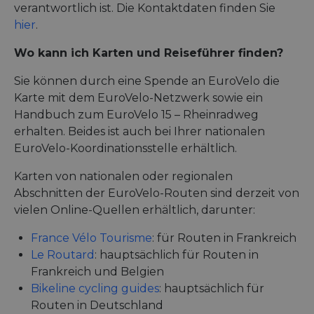
__cf_bm
29 Minuten
Thi
Cloudflare Inc.
verantwortlich ist. Die Kontaktdaten finden Sie
50 Sekunden
dis
.vimeo.com
hum
Google-
hier
.
ben
Datenschutzerklärung
in 
rep
Wo kann ich Karten und Reiseführer finden?
web
Sie können durch eine Spende an EuroVelo die
__cf_bm
29 Minuten
Thi
Cloudflare Inc.
44 Sekunden
dis
.gleam.io
Karte mit dem EuroVelo-Netzwerk sowie ein
hum
ben
Handbuch zum EuroVelo 15 – Rheinradweg
in 
erhalten. Beides ist auch bei Ihrer nationalen
rep
web
EuroVelo-Koordinationsstelle erhältlich.
AWSALBCORS
1 Woche
For
Amazon.com Inc.
sup
analytics.sitewit.com
Karten von nationalen oder regionalen
cas
upd
Abschnitten der EuroVelo-Routen sind derzeit von
add
vielen Online-Quellen erhältlich, darunter:
coo
dur
fea
France Vélo Tourisme
: für Routen in Frankreich
AWS
Le Routard
: hauptsächlich für Routen in
ASP.NET_SessionId
Sitzung
Gen
Microsoft
ses
Frankreich und Belgien
Corporation
sit
analytics.sitewit.com
Bikeline cycling guides
: hauptsächlich für
Mis
tec
Routen in Deutschland
to 