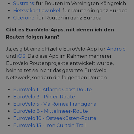
ano
Sustrans
: für Routen im Vereinigten Königreich
by 
Fietsvakantiewinkel
: für Routen in ganz Europa
li_gc
5 Monate 4
Wir
LinkedIn
Cicerone
: für Routen in ganz Europa
Wochen
Zus
Corporation
zur
.linkedin.com
Coo
Gibt es EuroVelo-Apps, mit denen ich den
wes
spe
Routen folgen kann?
CookieScriptConsent
11 Monate 4
Die
CookieScript
Ja, es gibt eine offizielle EuroVelo-App für
Android
Wochen
Coo
.eurovelo.com
ver
und
iOS
. Da diese App im Rahmen mehrerer
Ein
für
EuroVelo Routenprojekte entwickelt wurde,
spe
Ban
beinhaltet sie nicht das gesamte EuroVelo
Scr
Netzwerk, sondern die folgenden Routen:
or
fun
EuroVelo 1 - Atlantic Coast Route
EuroVelo 3 - Pilger-Route
EuroVelo 5 - Via Romea Francigena
Anbieter /
Anbieter /
EuroVelo 8 - Mittelmeer-Route
Name
Name
Ablaufdatum
Ablaufdatum
Beschreibun
Beschreib
Domäne
Domäne
EuroVelo 10 - Ostseeküsten-Route
Anbieter /
Name
Ablaufdatum
Beschreibung
__stripe_sid
__Secure-YNID
.youtube.com
5 Monate 4
29 Minuten
This cookie
Stripe Inc.
Domäne
EuroVelo 13 - Iron Curtain Trail
Wochen
57 Sekunden
set by Stri
.de.eurovelo.com
Anbieter /
Name
Ablaufdatum
Beschre
to manag
_ga_ZQF9HX1YZE
.eurovelo.com
1 Jahr 1
Dieses Cookie
Domäne