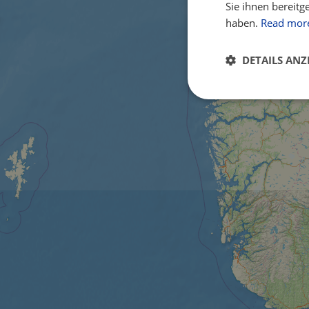
Sie ihnen bereitg
haben.
Read mor
DETAILS ANZ
Unbedingt
erforderlich
Unbed
Unbedingt erforderl
Kontoverwaltung. Oh
Name
csrftoken