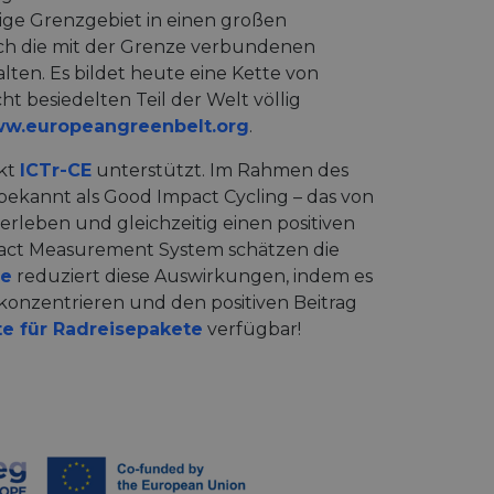
ige Grenzgebiet in einen großen
rch die mit der Grenze verbundenen
ten. Es bildet heute eine Kette von
 besiedelten Teil der Welt völlig
w.europeangreenbelt.org
.
ekt
ICTr-CE
unterstützt. Im Rahmen des
bekannt als Good Impact Cycling – das von
erleben und gleichzeitig einen positiven
ct Measurement System schätzen die
me
reduziert diese Auswirkungen, indem es
n konzentrieren und den positiven Beitrag
te für Radreisepakete
verfügbar!