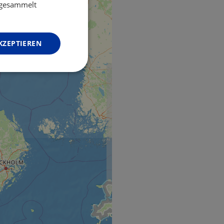
GERMAN
e gesammelt
KZEPTIEREN
Unklassifizierte
zierte
meldung und die
wendet werden.
o web development
 protect a site
ack on web forms.