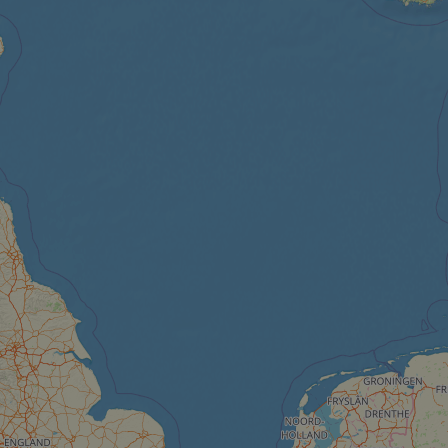
cf_chl_rc_i
__cf_bm
__cf_bm
AWSALBCORS
ASP.NET_SessionId
li_gc
CookieScriptConse