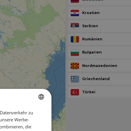
Kroatien
Serbien
Rumänien
Bulgarien
Nordmazedonien
Griechenland
Türkei
 Datenverkehr zu
ENGLISH
 unsere Werbe-
FRENCH
ombinieren, die