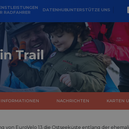
ENSTLEISTUNGEN
DATENHUB
UNTERSTÜTZE UNS
R RADFAHRER
in Trail
E INFORMATIONEN
NACHRICHTEN
KARTEN 
g von EuroVelo 13 die Ostseeküste entlang der ehema