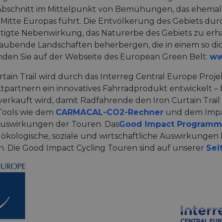
 Abschnitt im Mittelpunkt von Bemühungen, das ehemal
 Mitte Europas führt. Die Entvölkerung des Gebiets du
tigte Nebenwirkung, das Naturerbe des Gebiets zu erhal
ubende Landschaften beherbergen, die in einem so dicht
inden Sie auf der Webseite des European Green Belt:
ww
rtain Trail wird durch das Interreg Central Europe Proj
tpartnern ein innovatives Fahrradprodukt entwickelt – 
erkauft wird, damit Radfahrende den Iron Curtain Trail 
 Tools wie dem
CARMACAL-CO2-Rechner
und dem Impa
Auswirkungen der Touren. Das
Good Impact Program
 auf ökologische, soziale und wirtschaftliche Auswirkunge
n. Die Good Impact Cycling Touren sind auf unserer
Sei