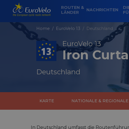
ROUTEN &
DI
NACHRICHTEN
LÄNDER
FÜ
Home
EuroVelo 13
Deutschland
EuroVelo 13
Iron Curta
Deutschland
KARTE
NATIONALE & REGIONAL
In Deutschland umfasst die Routenführun