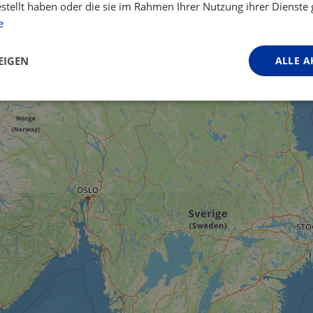
estellt haben oder die sie im Rahmen Ihrer Nutzung ihrer Dienst
e
EIGEN
ALLE A
Performance
Targeting
Funktionalität
ingt erforderlich
Performance
Targeting
Funktionalität
Unklassifi
iche Cookies ermöglichen wesentliche Kernfunktionen der Website wie die Benutzeran
ne die unbedingt erforderlichen Cookies kann die Website nicht ordnungsgemäß ver
Anbieter / Domäne
Ablaufdatum
Beschreibung
.instagram.com
1 Jahr 1
This cookie is associated with the Djang
Monat
platform for Python. It is designed to help
against at particular type of software att