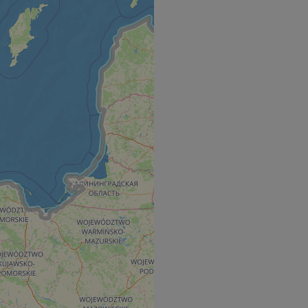
s challenge-response
site's traffic is
bots. It is part of
en humans and bots.
 to make valid
en humans and bots.
 to make valid
S use cases after
itional stickiness
tickiness features
used by sites
logies. Usually
ion by the server.
Gastes zur
liche Zwecke zu
m-Dienst verwendet,
sucher-Cookies zu
-Script.com muss