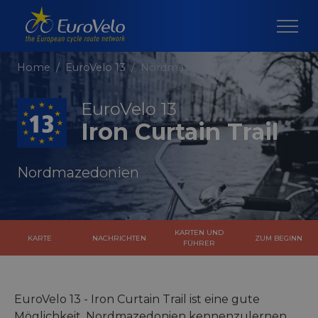
Home
EuroVelo 13
Nordmazedonien
EuroVelo 13
Iron Curtain Trail
Nordmazedonien
KARTEN UND
KARTE
NACHRICHTEN
ZUM BEGINN
FÜHRER
EuroVelo 13 - Iron Curtain Trail ist eine gute
Möglichkeit, Nordmazedonien kennenzulernen,