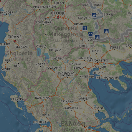
erforderlich
Targeting
Funktionalität
Unklassifizierte
Unbedingt erforderlich
Performance
Targeting
Funktionalität
Unklassifizierte
Unbedingt erforderliche Cookies ermöglichen
wesentliche Kernfunktionen der Website wie die
Benutzeranmeldung und die Kontoverwaltung.
Ohne die unbedingt erforderlichen Cookies kann
die Website nicht ordnungsgemäß verwendet