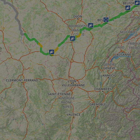
59
This cookie is associated with Cloudflare's c
Cloudflare, Inc.
minutes
tests, which are used to ensure that the websit
gleam.io
42
legitimate and not coming from automated bot
secondes
Cloudflare's security features.
29
This cookie is used to distinguish between 
Cloudflare Inc.
minutes
This is beneficial for the website, in order t
.vimeo.com
50
on the use of their website.
secondes
Politique de confidentialité de Google
29
This cookie is used to distinguish between 
Cloudflare Inc.
minutes
This is beneficial for the website, in order t
.gleam.io
44
on the use of their website.
secondes
1 semaine
For continued stickiness support with CORS u
Amazon.com Inc.
Chromium update, we are creating additional
analytics.sitewit.com
for each of these duration-based stickiness
AWSALBCORS (ALB).
Session
General purpose platform session cookie, use
Microsoft
with Miscrosoft .NET based technologies. Usu
Corporation
maintain an anonymised user session by the 
analytics.sitewit.com
5 mois 4
Utilisé pour stocker le consentement des clien
LinkedIn
semaines
cookies à des fins non essentielles
Corporation
.linkedin.com
nt
11 mois 4
Ce cookie est utilisé par le service Cookie-Sc
CookieScript
semaines
mémoriser les préférences de consentement d
.eurovelo.com