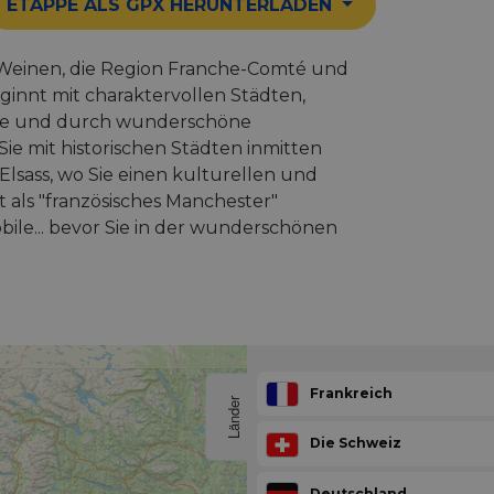
ETAPPE ALS GPX HERUNTERLADEN
 Weinen, die Region Franche-Comté und
ginnt mit charaktervollen Städten,
ege und durch wunderschöne
e mit historischen Städten inmitten
lsass, wo Sie einen kulturellen und
 als "französisches Manchester"
ile... bevor Sie in der wunderschönen
Frankreich
Länder
Die Schweiz
Deutschland