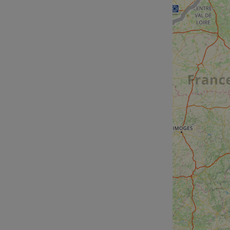
cf_chl_rc_i
__cf_bm
__cf_bm
AWSALBCORS
ASP.NET_SessionId
li_gc
CookieScriptConse