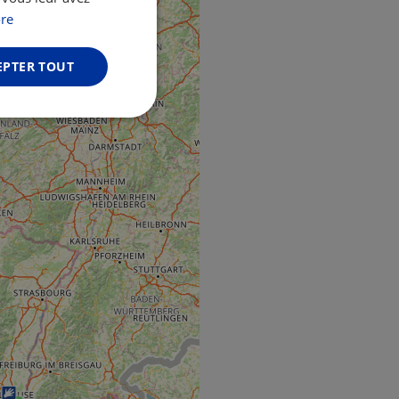
GERMAN
re
EPTER TOUT
Non classifiés
fiés
n des utilisateurs et
aires.
web development
otect a site against
forms.