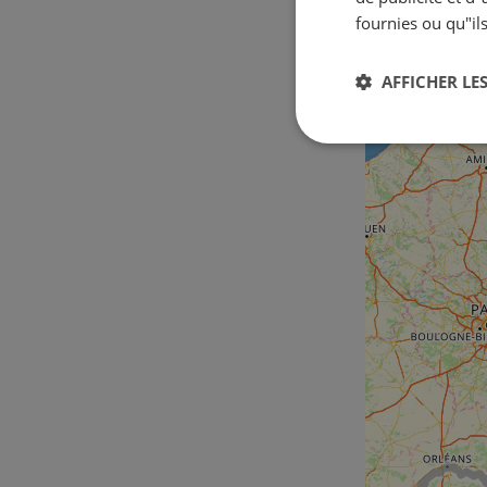
fournies ou qu"ils
AFFICHER LES
Strictement
nécessaires
Str
Les cookies stricteme
la gestion des compte
Nom
csrftoken