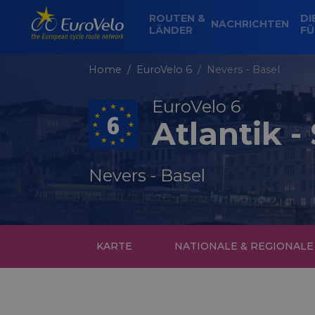
ROUTEN &
DI
NACHRICHTEN
LÄNDER
FÜ
Home
EuroVelo 6
Nevers - Basel
EuroVelo 6
Atlantik 
Nevers - Basel
KARTE
NATIONALE & REGIONAL