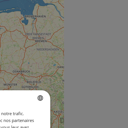
notre trafic.
ENGLISH
ec nos partenaires
FRENCH
 vous leur avez