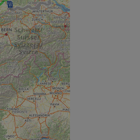
hallenge-response
e's traffic is
s. It is part of
humans and bots.
o make valid reports
humans and bots.
o make valid reports
se cases after the
 stickiness cookies
 features named
d by sites written
ally used to
server.
ts à l'utilisation de
ript.com pour
es visiteurs en