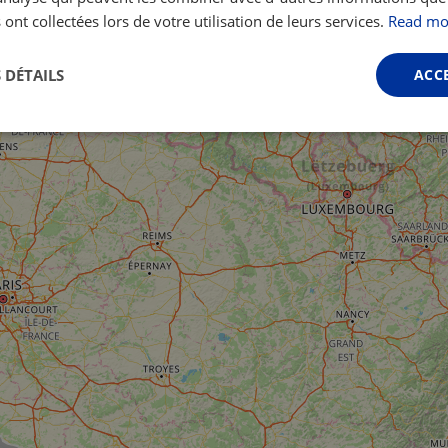
 ont collectées lors de votre utilisation de leurs services.
Read mo
 DÉTAILS
ACC
Performance
Ciblage
Fonctionnalité
ictement nécessaires
Performance
Ciblage
Fonctionnalité
Non classi
nt nécessaires habilitent des fonctionnalités de base du site Web telles que la connexio
s. Le site Web ne peut pas être utilisé correctement sans les cookies strictement nécess
Fournisseur /
Expiration
Description
Domaine
.instagram.com
1 an 1
This cookie is associated with the Django 
mois
platform for Python. It is designed to help pr
at particular type of software attack on web 