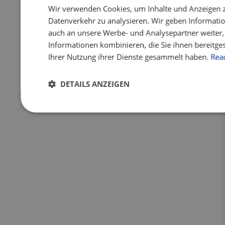
Wir verwenden Cookies, um Inhalte und Anzeigen z
Datenverkehr zu analysieren. Wir geben Informati
auch an unsere Werbe- und Analysepartner weiter,
Informationen kombinieren, die Sie ihnen bereitge
Ihrer Nutzung ihrer Dienste gesammelt haben.
Rea
DETAILS ANZEIGEN
Unbedingt
Performance
Targeting
erforderlich
Unbedingt erforderlich
Performance
Targetin
Unbedingt erforderliche Cookies ermöglichen wesentliche Kernf
und die Kontoverwaltung. Ohne die unbedingt erforderlichen Co