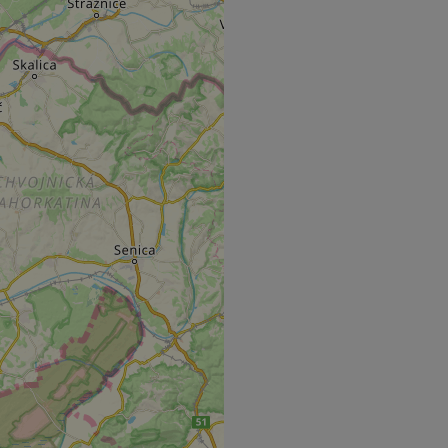
s challenge-response
site's traffic is
bots. It is part of
en humans and bots.
 to make valid
en humans and bots.
 to make valid
S use cases after
itional stickiness
tickiness features
used by sites
logies. Usually
ion by the server.
Gastes zur
liche Zwecke zu
m-Dienst verwendet,
sucher-Cookies zu
-Script.com muss