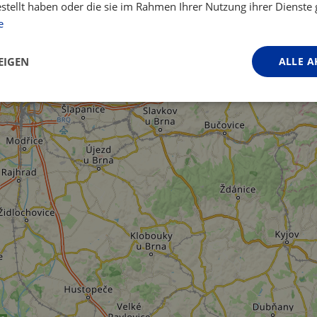
estellt haben oder die sie im Rahmen Ihrer Nutzung ihrer Dienst
e
EIGEN
ALLE A
Performance
Targeting
Funktionalität
ingt erforderlich
Performance
Targeting
Funktionalität
Unklassifi
iche Cookies ermöglichen wesentliche Kernfunktionen der Website wie die Benutzeran
ne die unbedingt erforderlichen Cookies kann die Website nicht ordnungsgemäß ver
Anbieter / Domäne
Ablaufdatum
Beschreibung
.instagram.com
1 Jahr 1
This cookie is associated with the Djang
Monat
platform for Python. It is designed to help
against at particular type of software att