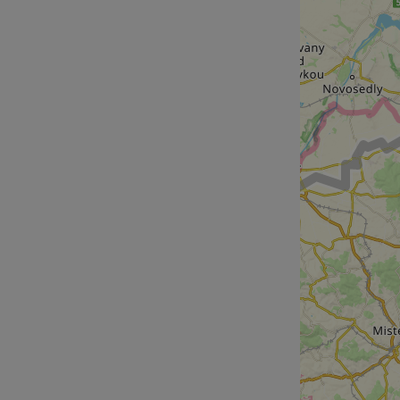
cf_chl_rc_i
__cf_bm
__cf_bm
AWSALBCORS
ASP.NET_SessionId
li_gc
CookieScriptConse