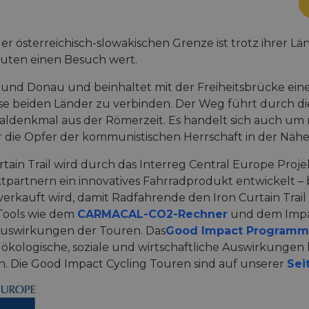
der österreichisch-slowakischen Grenze ist trotz ihrer 
outen einen Besuch wert.
h und Donau und beinhaltet mit der Freiheitsbrücke e
e beiden Länder zu verbinden. Der Weg führt durch die
onaldenkmal aus der Römerzeit. Es handelt sich auch u
r die Opfer der kommunistischen Herrschaft in der Nähe
rtain Trail wird durch das Interreg Central Europe Proj
tpartnern ein innovatives Fahrradprodukt entwickelt – 
erkauft wird, damit Radfahrende den Iron Curtain Trail 
 Tools wie dem
CARMACAL-CO2-Rechner
und dem Impa
Auswirkungen der Touren. Das
Good Impact Program
 auf ökologische, soziale und wirtschaftliche Auswirkunge
n. Die Good Impact Cycling Touren sind auf unserer
Sei