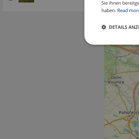
Sie ihnen bereitg
haben.
Read mor
DETAILS ANZ
Unbedingt
erforderlich
Unbed
Unbedingt erforderl
Kontoverwaltung. Oh
Name
csrftoken