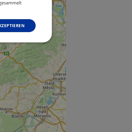
GERMAN
e gesammelt
KZEPTIEREN
Unklassifizierte
zierte
meldung und die
wendet werden.
o web development
 protect a site
ack on web forms.