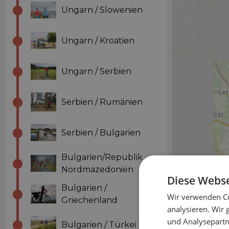
Ungarn / Slowenien
Ungarn / Kroatien
Ungarn / Serbien
Serbien / Rumänien
Serbien / Bulgarien
Bulgarien/Republik
Nordmazedonien
Diese Webse
Bulgarien /
Wir verwenden Co
Griechenland
analysieren. Wir
und Analysepartn
Bulgarien / Türkei