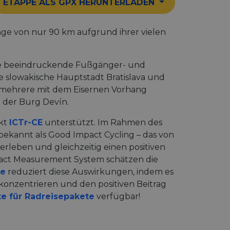
ETAPPE ALS GPX HERUNTERLADEN
Länge von nur 90 km aufgrund ihrer vielen
ine beeindruckende Fußgänger- und
 slowakische Hauptstadt Bratislava und
m mehrere mit dem Eisernen Vorhang
 der Burg Devín.
ekt
ICTr-CE
unterstützt. Im Rahmen des
bekannt als Good Impact Cycling – das von
erleben und gleichzeitig einen positiven
ct Measurement System schätzen die
me
reduziert diese Auswirkungen, indem es
n konzentrieren und den positiven Beitrag
te für Radreisepakete
verfügbar!