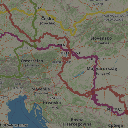
s challenge-response
site's traffic is
bots. It is part of
en humans and bots.
 to make valid
en humans and bots.
 to make valid
S use cases after
itional stickiness
tickiness features
used by sites
logies. Usually
ion by the server.
Gastes zur
liche Zwecke zu
m-Dienst verwendet,
sucher-Cookies zu
-Script.com muss