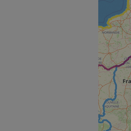
cf_chl_rc_i
__cf_bm
__cf_bm
AWSALBCORS
ASP.NET_SessionId
li_gc
CookieScriptConse