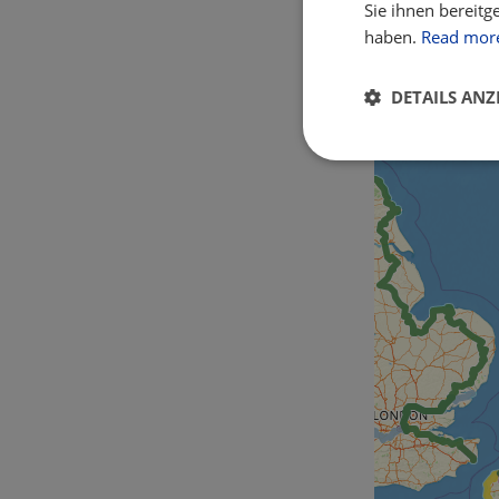
Sie ihnen bereitg
haben.
Read mor
DETAILS ANZ
Unbedingt
erforderlich
Unbed
Unbedingt erforderl
Kontoverwaltung. Oh
Name
csrftoken