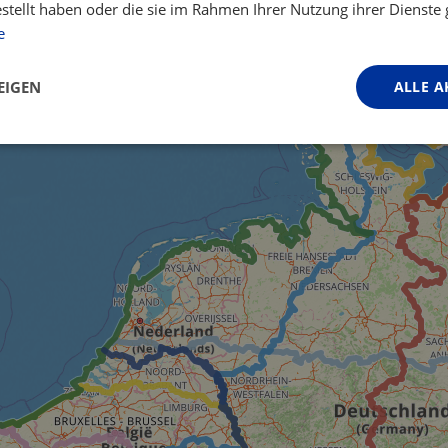
estellt haben oder die sie im Rahmen Ihrer Nutzung ihrer Dienst
e
EIGEN
ALLE A
Performance
Targeting
Funktionalität
ingt erforderlich
Performance
Targeting
Funktionalität
Unklassifi
iche Cookies ermöglichen wesentliche Kernfunktionen der Website wie die Benutzeran
ne die unbedingt erforderlichen Cookies kann die Website nicht ordnungsgemäß ver
Anbieter / Domäne
Ablaufdatum
Beschreibung
.instagram.com
1 Jahr 1
This cookie is associated with the Djang
Monat
platform for Python. It is designed to help
against at particular type of software att