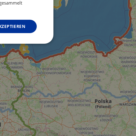
GERMAN
e gesammelt
KZEPTIEREN
Unklassifizierte
zierte
meldung und die
wendet werden.
o web development
 protect a site
ack on web forms.