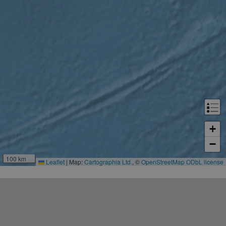
personali
services.
+
−
100 km
Leaflet
|
Map:
Cartographia Ltd.
, ©
OpenStreetMap
ODbL license