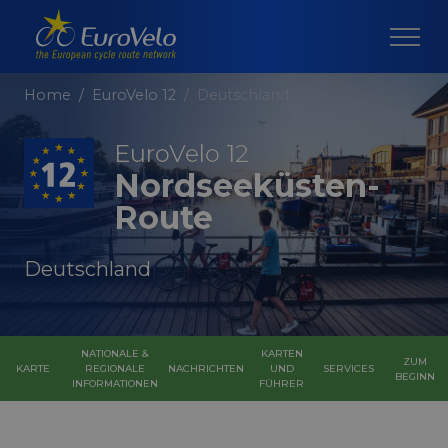
Home
EuroVelo 12
Deutschland
EuroVelo 12
Nordseeküsten-
Route
Deutschland
NATIONALE &
KARTEN
ZUM
KARTE
REGIONALE
NACHRICHTEN
UND
SERVICES
BEGINN
INFORMATIONEN
FÜHRER