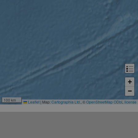
personali
services.
+
−
100 km
Leaflet
|
Map:
Cartographia Ltd.
, ©
OpenStreetMap
ODbL license