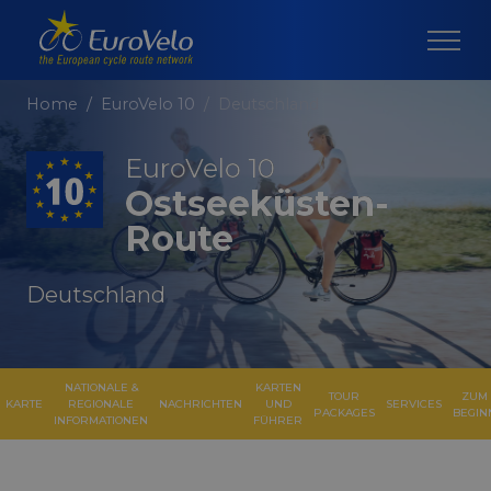
Home
EuroVelo 10
Deutschland
EuroVelo 10
Ostseeküsten-
Route
Deutschland
NATIONALE &
KARTEN
TOUR
ZUM
KARTE
REGIONALE
NACHRICHTEN
UND
SERVICES
PACKAGES
BEGIN
INFORMATIONEN
FÜHRER