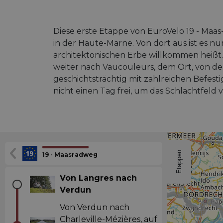
Diese erste Etappe von EuroVelo 19 - Maa
in der Haute-Marne. Von dort aus ist es 
architektonischen Erbe willkommen heißt
weiter nach Vaucouleurs, dem Ort, von dem 
geschichtsträchtig mit zahlreichen Befes
nicht einen Tag frei, um das Schlachtfel
Etappen
19 - Maasradweg
Von Langres nach
Verdun
Von Verdun nach
Charleville-Mézières, auf