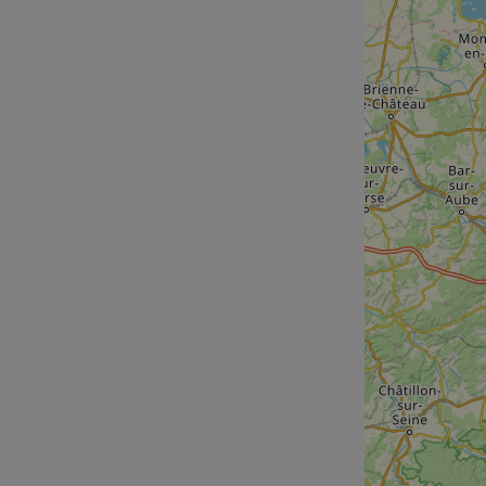
cf_chl_rc_i
__cf_bm
__cf_bm
AWSALBCORS
ASP.NET_SessionId
li_gc
CookieScriptConse