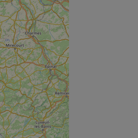
hallenge-response
e's traffic is
s. It is part of
humans and bots.
o make valid reports
humans and bots.
o make valid reports
se cases after the
 stickiness cookies
 features named
d by sites written
ally used to
server.
ts à l'utilisation de
ript.com pour
es visiteurs en