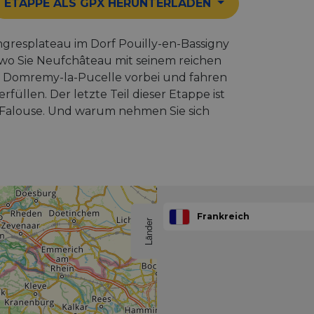
ETAPPE ALS GPX HERUNTERLADEN
gresplateau im Dorf Pouilly-en-Bassigny
 wo Sie Neufchâteau mit seinem reichen
n Domremy-la-Pucelle vorbei und fahren
üllen. Der letzte Teil dieser Etappe ist
a Falouse. Und warum nehmen Sie sich
Frankreich
Länder