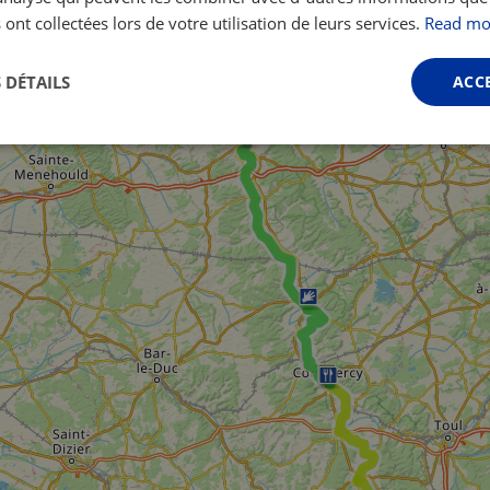
 ont collectées lors de votre utilisation de leurs services.
Read mo
 DÉTAILS
ACC
Performance
Ciblage
Fonctionnalité
ictement nécessaires
Performance
Ciblage
Fonctionnalité
Non classi
nt nécessaires habilitent des fonctionnalités de base du site Web telles que la connexio
s. Le site Web ne peut pas être utilisé correctement sans les cookies strictement nécess
Fournisseur /
Expiration
Description
Domaine
.instagram.com
1 an 1
This cookie is associated with the Django 
mois
platform for Python. It is designed to help pr
at particular type of software attack on web 