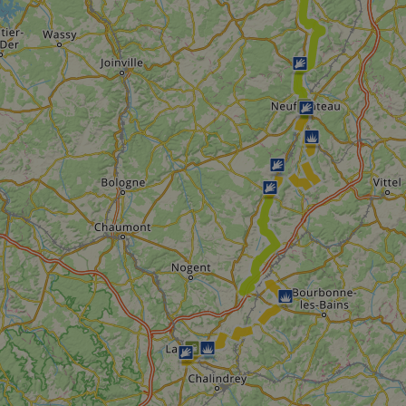
59
This cookie is associated with Cloudflare's c
Cloudflare, Inc.
minutes
tests, which are used to ensure that the websit
gleam.io
42
legitimate and not coming from automated bot
secondes
Cloudflare's security features.
29
This cookie is used to distinguish between 
Cloudflare Inc.
minutes
This is beneficial for the website, in order t
.vimeo.com
50
on the use of their website.
secondes
Politique de confidentialité de Google
29
This cookie is used to distinguish between 
Cloudflare Inc.
minutes
This is beneficial for the website, in order t
.gleam.io
44
on the use of their website.
secondes
1 semaine
For continued stickiness support with CORS u
Amazon.com Inc.
Chromium update, we are creating additional
analytics.sitewit.com
for each of these duration-based stickiness
AWSALBCORS (ALB).
Session
General purpose platform session cookie, use
Microsoft
with Miscrosoft .NET based technologies. Usu
Corporation
maintain an anonymised user session by the 
analytics.sitewit.com
5 mois 4
Utilisé pour stocker le consentement des clien
LinkedIn
semaines
cookies à des fins non essentielles
Corporation
.linkedin.com
nt
11 mois 4
Ce cookie est utilisé par le service Cookie-Sc
CookieScript
semaines
mémoriser les préférences de consentement d
.eurovelo.com