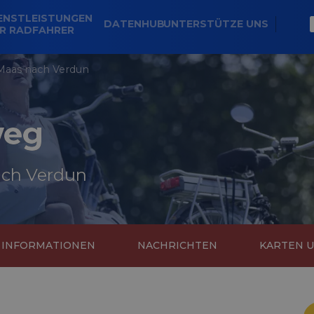
ENSTLEISTUNGEN
DATENHUB
UNTERSTÜTZE UNS
R RADFAHRER
 Maas nach Verdun
weg
ach Verdun
E INFORMATIONEN
NACHRICHTEN
KARTEN 