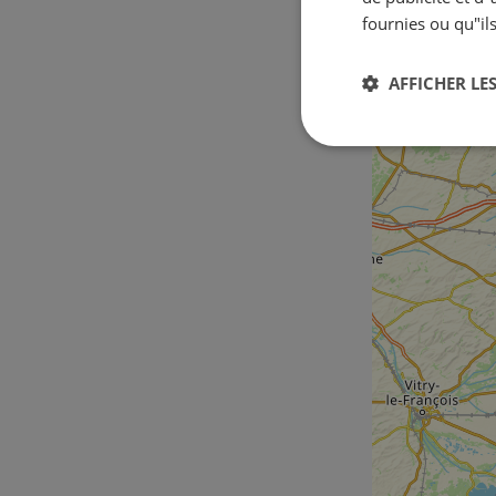
fournies ou qu"ils
AFFICHER LES
Strictement
nécessaires
Str
Les cookies stricteme
la gestion des compte
Nom
csrftoken