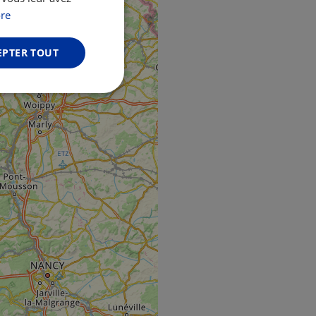
GERMAN
re
EPTER TOUT
Non classifiés
fiés
n des utilisateurs et
aires.
web development
otect a site against
forms.