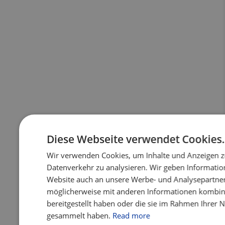
Diese Webseite verwendet Cookies.
Wir verwenden Cookies, um Inhalte und Anzeigen z
Datenverkehr zu analysieren. Wir geben Informatio
Website auch an unsere Werbe- und Analysepartner 
möglicherweise mit anderen Informationen kombini
bereitgestellt haben oder die sie im Rahmen Ihrer 
gesammelt haben.
Read more