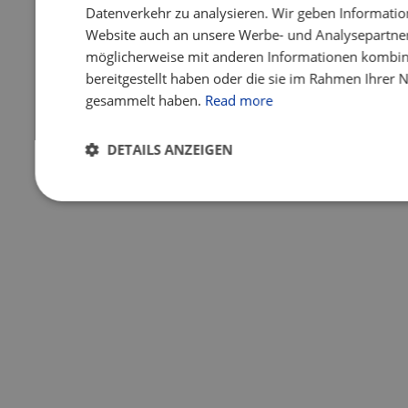
Datenverkehr zu analysieren. Wir geben Informatio
Website auch an unsere Werbe- und Analysepartner 
möglicherweise mit anderen Informationen kombini
bereitgestellt haben oder die sie im Rahmen Ihrer 
gesammelt haben.
Read more
DETAILS ANZEIGEN
Unbedingt
Performance
Targeting
Fu
erforderlich
Unbedingt erforderlich
Performance
Targeting
Unbedingt erforderliche Cookies ermöglichen wesentliche Kernfun
Benutzeranmeldung und die Kontoverwaltung. Ohne die unbedingt