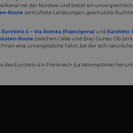
melkanal mit der Nordsee und bietet ein unvergleichlic
ten-Route
zerklüftete Landzungen, geschützte Buchten,
n
EuroVelo 5 – Via Romea (Francigena)
und
EuroVelo 1
eküsten-Route
zwischen Calais und Bray-Dunes. Ob zerk
 Ihnen eine unvergessliche Fahrt, bei der sich natürlic
s des EuroVelo 4 in Frankreich (La Vélomaritime) herun