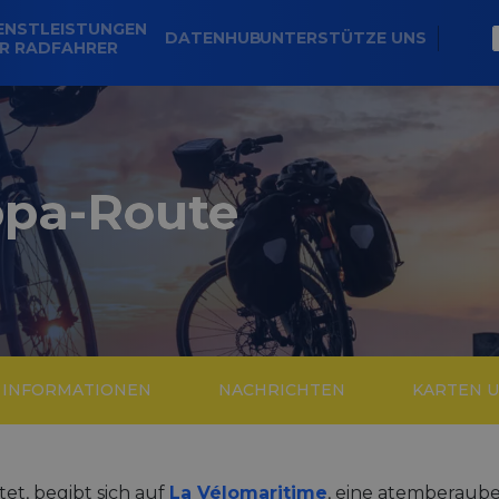
ENSTLEISTUNGEN
DATENHUB
UNTERSTÜTZE UNS
R RADFAHRER
opa-Route
E INFORMATIONEN
NACHRICHTEN
KARTEN 
et, begibt sich auf
La Vélomaritime
, eine atemberaube