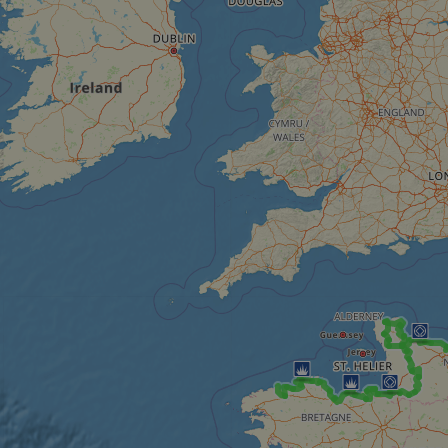
cf_chl_rc_i
__cf_bm
__cf_bm
AWSALBCORS
ASP.NET_SessionId
li_gc
CookieScriptConse