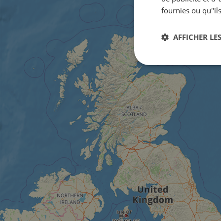
fournies ou qu"ils
AFFICHER LES
Strictement
nécessaires
Str
Les cookies stricteme
la gestion des compte
Nom
csrftoken