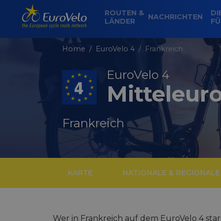
ROUTEN &
DI
NACHRICHTEN
LÄNDER
FÜ
Home
EuroVelo 4
Frankreich
EuroVelo 4
Mitteleur
Frankreich
KARTE
NATIONALE & REGIONAL
Wer in Frankreich auf dem EuroVelo 4 start