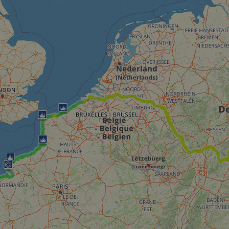
59
This cookie is associated with Cloudflare's c
Cloudflare, Inc.
minutes
tests, which are used to ensure that the websit
gleam.io
42
legitimate and not coming from automated bot
secondes
Cloudflare's security features.
29
This cookie is used to distinguish between 
Cloudflare Inc.
minutes
This is beneficial for the website, in order t
.vimeo.com
50
on the use of their website.
secondes
Politique de confidentialité de Google
29
This cookie is used to distinguish between 
Cloudflare Inc.
minutes
This is beneficial for the website, in order t
.gleam.io
44
on the use of their website.
secondes
1 semaine
For continued stickiness support with CORS u
Amazon.com Inc.
Chromium update, we are creating additional
analytics.sitewit.com
for each of these duration-based stickiness
AWSALBCORS (ALB).
Session
General purpose platform session cookie, use
Microsoft
with Miscrosoft .NET based technologies. Usu
Corporation
maintain an anonymised user session by the 
analytics.sitewit.com
5 mois 4
Utilisé pour stocker le consentement des clien
LinkedIn
semaines
cookies à des fins non essentielles
Corporation
.linkedin.com
nt
11 mois 4
Ce cookie est utilisé par le service Cookie-Sc
CookieScript
semaines
mémoriser les préférences de consentement d
.eurovelo.com