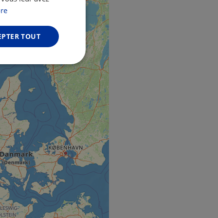
GERMAN
re
EPTER TOUT
Non classifiés
fiés
n des utilisateurs et
aires.
web development
otect a site against
forms.