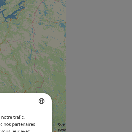
notre trafic.
ENGLISH
ec nos partenaires
FRENCH
 vous leur avez