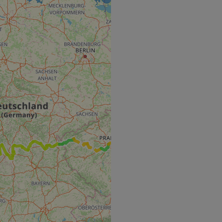
hallenge-response
e's traffic is
s. It is part of
humans and bots.
o make valid reports
humans and bots.
o make valid reports
se cases after the
 stickiness cookies
 features named
d by sites written
ally used to
server.
ts à l'utilisation de
ript.com pour
es visiteurs en