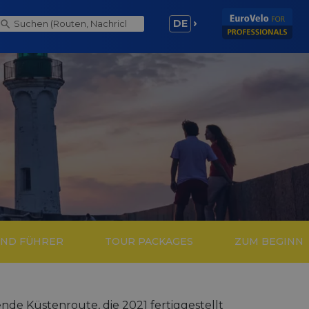
DE
UND FÜHRER
TOUR PACKAGES
ZUM BEGINN
nde Küstenroute, die 2021 fertiggestellt