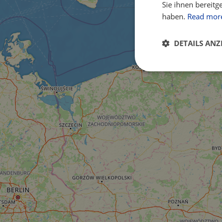
Sie ihnen bereitg
haben.
Read mor
DETAILS ANZ
Unbedingt
erforderlich
Unbed
Unbedingt erforderl
Kontoverwaltung. Oh
Name
csrftoken