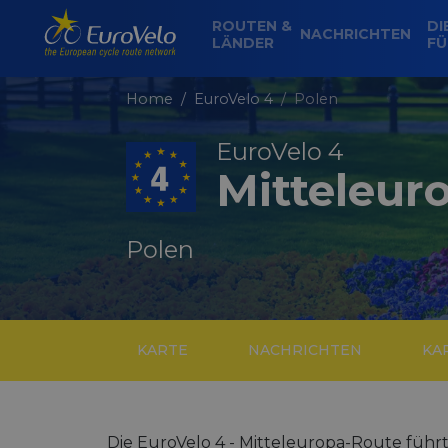
ROUTEN &
DI
NACHRICHTEN
LÄNDER
FÜ
Home
EuroVelo 4
Polen
EuroVelo 4
Mitteleur
Polen
KARTE
NACHRICHTEN
KA
Die EuroVelo 4 - Mitteleuropa-Route führ