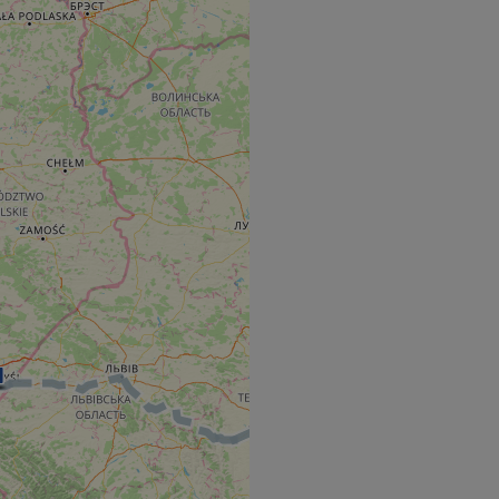
s challenge-response
site's traffic is
bots. It is part of
en humans and bots.
 to make valid
en humans and bots.
 to make valid
S use cases after
itional stickiness
tickiness features
used by sites
logies. Usually
ion by the server.
Gastes zur
liche Zwecke zu
m-Dienst verwendet,
sucher-Cookies zu
-Script.com muss