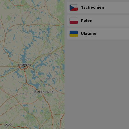
Tschechien
Polen
Ukraine