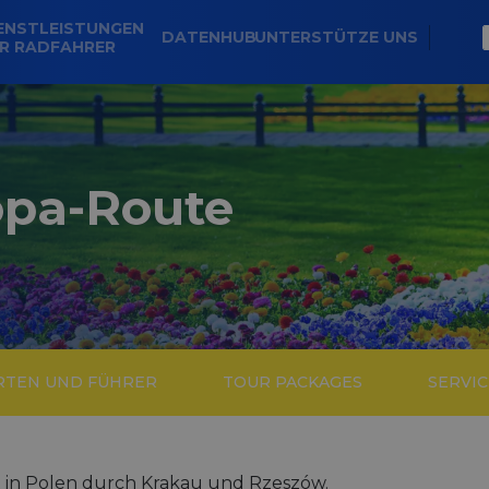
ENSTLEISTUNGEN
DATENHUB
UNTERSTÜTZE UNS
R RADFAHRER
opa-Route
RTEN UND FÜHRER
TOUR PACKAGES
SERVIC
t in Polen durch Krakau und Rzeszów.