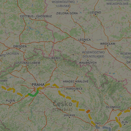
cf_chl_rc_i
__cf_bm
__cf_bm
AWSALBCORS
ASP.NET_SessionId
li_gc
CookieScriptConse