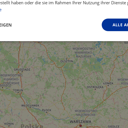
estellt haben oder die sie im Rahmen Ihrer Nutzung ihrer Dienst
e
EIGEN
ALLE A
Performance
Targeting
Funktionalität
ingt erforderlich
Performance
Targeting
Funktionalität
Unklassifi
iche Cookies ermöglichen wesentliche Kernfunktionen der Website wie die Benutzeran
ne die unbedingt erforderlichen Cookies kann die Website nicht ordnungsgemäß ver
Anbieter / Domäne
Ablaufdatum
Beschreibung
.instagram.com
1 Jahr 1
This cookie is associated with the Djang
Monat
platform for Python. It is designed to help
against at particular type of software att