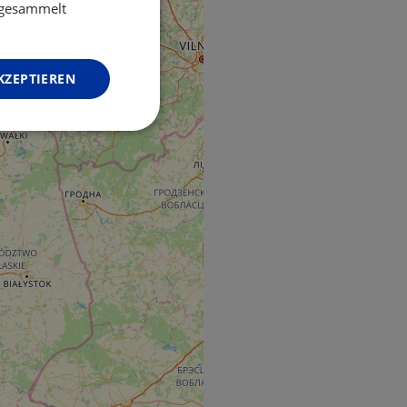
GERMAN
e gesammelt
KZEPTIEREN
Unklassifizierte
zierte
meldung und die
wendet werden.
o web development
 protect a site
ack on web forms.