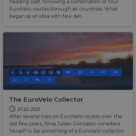
heading east, following a combination of four
EuroVelo routes through six countries. What
began as an idea with few det…
BE
EE
FI
FR
DE
LV
LT
NL
PL
The EuroVelo Collector
07.02.2025
After several trips on EuroVelo routes over the
last few years, Silvia Julian Gonzalez considers
herself to be something of a EuroVelo collector.