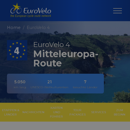
Home
EuroVelo 4
EuroVelo 4
Mitteleuropa-
Route
5.050
21
7
km lang
UNESCO-Weltkulturerben
besuchte Länder
KARTEN
ETAPPEN &
TOUR
ZUM
NACHRICHTEN
UND
SERVICES
LÄNDER
PACKAGES
BEGINN
FÜHRER