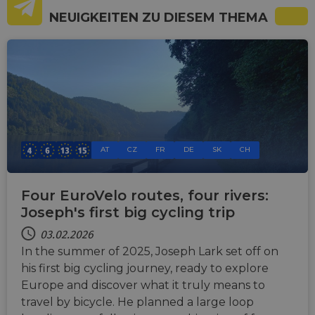
NEUIGKEITEN ZU DIESEM THEMA
AT
CZ
FR
DE
SK
CH
Four EuroVelo routes, four rivers:
Joseph's first big cycling trip
03.02.2026
In the summer of 2025, Joseph Lark set off on
his first big cycling journey, ready to explore
Europe and discover what it truly means to
travel by bicycle. He planned a large loop