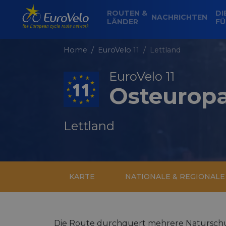
ROUTEN &
DI
NACHRICHTEN
LÄNDER
FÜ
Home
EuroVelo 11
Lettland
EuroVelo 11
Osteurop
Lettland
KARTE
NATIONALE & REGIONAL
Die Route durchquert mehrere Naturschu