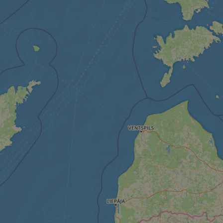
Unbed
Unbedingt erforderl
Kontoverwaltung. Oh
Name
csrftoken
cf_chl_rc_i
__cf_bm
__cf_bm