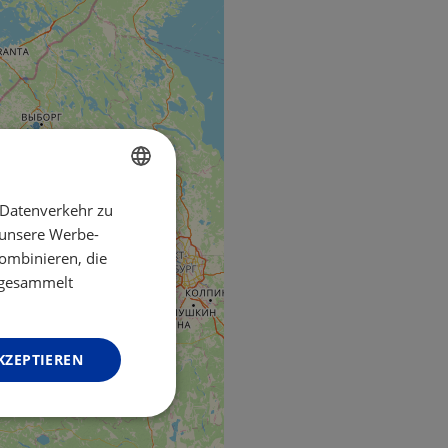
 Datenverkehr zu
ENGLISH
 unsere Werbe-
FRENCH
ombinieren, die
GERMAN
e gesammelt
KZEPTIEREN
Unklassifizierte