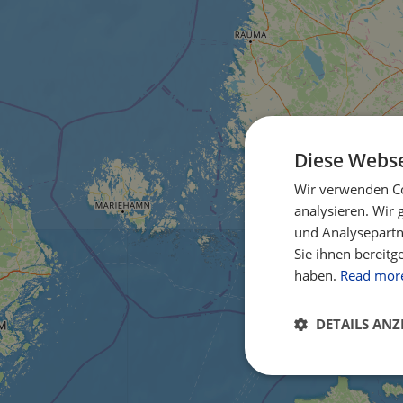
Diese Webse
Wir verwenden Co
analysieren. Wir
und Analysepartn
Sie ihnen bereitg
haben.
Read mor
DETAILS ANZ
Unbedingt
erforderlich