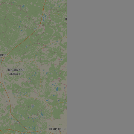
zierte
meldung und die
wendet werden.
o web development
 protect a site
ack on web forms.
s challenge-response
site's traffic is
bots. It is part of
en humans and bots.
 to make valid
en humans and bots.
 to make valid