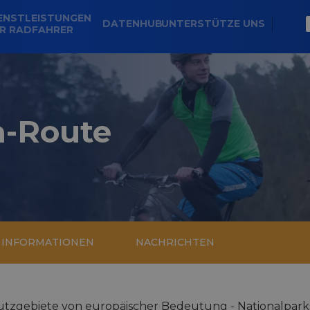
ENSTLEISTUNGEN
DATENHUB
UNTERSTÜTZE UNS
R RADFAHRER
a-Route
E INFORMATIONEN
NACHRICHTEN
tzgebiete von europäischer Bedeutung - Nationalpark