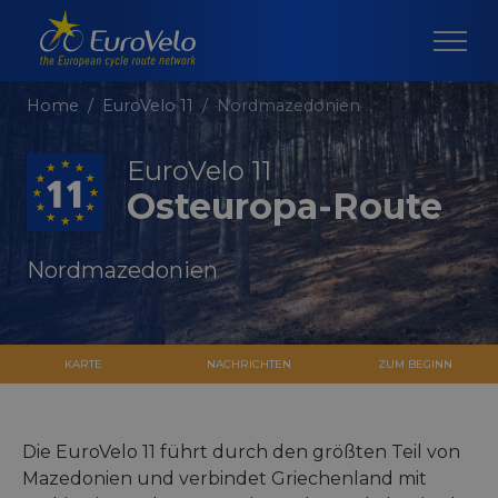
Home
EuroVelo 11
Nordmazedonien
EuroVelo 11
Osteuropa-Route
Nordmazedonien
KARTE
NACHRICHTEN
ZUM BEGINN
Die EuroVelo 11 führt durch den größten Teil von
Mazedonien und verbindet Griechenland mit