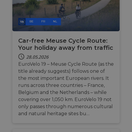
Unbedingt erforderlich
Performance
BE
FR
NL
Targeting
Funktionalität
Unklassifizierte
Unbedingt erforderliche Cookies ermöglichen
Car-free Meuse Cycle Route:
wesentliche Kernfunktionen der Website wie die
Benutzeranmeldung und die Kontoverwaltung.
Your holiday away from traffic
Ohne die unbedingt erforderlichen Cookies kann
die Website nicht ordnungsgemäß verwendet
28.05.2026
werden.
EuroVelo 19 – Meuse Cycle Route (as the
Name
Anbieter / Domäne
Ablaufdatum
Bes
title already suggests) follows one of
csrftoken
.instagram.com
1 Jahr 1
Thi
the most important European rivers. It
Monat
wit
runs across three countries – France,
dev
Pyt
Belgium and the Netherlands – while
hel
at 
covering over 1,050 km. EuroVelo 19 not
sof
only passes through numerous cultural
for
and natural heritage sites bu…
cf_chl_rc_i
59 Minuten
Thi
Cloudflare, Inc.
42 Sekunden
wit
gleam.io
cha
whi
that