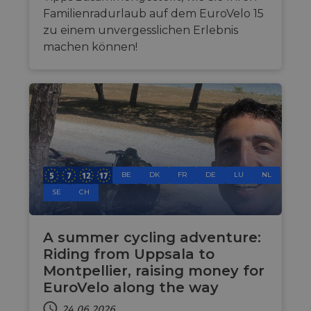
Familienradurlaub auf dem EuroVelo 15
zu einem unvergesslichen Erlebnis
machen können!
BE
DK
FR
DE
LU
NL
SE
CH
A summer cycling adventure:
Riding from Uppsala to
Montpellier, raising money for
EuroVelo along the way
24.06.2026