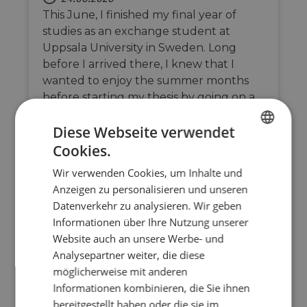
This June, I finished my final year of
studies as an exchange student at
Uppsala University in Sweden. Long
before I arrived there, I knew that I
wanted to enjoy the summer months
before starting my thesis by going on a
little adventure.
Diese Webseite verwendet
Cookies.
ENGLISH
Wir verwenden Cookies, um Inhalte und
FRENCH
Anzeigen zu personalisieren und unseren
GERMAN
Datenverkehr zu analysieren. Wir geben
Informationen über Ihre Nutzung unserer
Website auch an unsere Werbe- und
Analysepartner weiter, die diese
AL
BA
ME
RS
möglicherweise mit anderen
Informationen kombinieren, die Sie ihnen
Future EuroVelo 21 to link
bereitgestellt haben oder die sie im