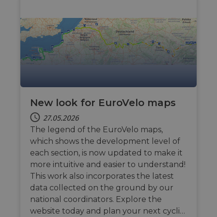
leg
fro
par
sec
__cf_bm
29 Minuten
Thi
Cloudflare Inc.
50 Sekunden
dis
.vimeo.com
hum
Google-
ben
Datenschutzerklärung
in 
rep
web
__cf_bm
29 Minuten
Thi
Cloudflare Inc.
New look for EuroVelo maps
44 Sekunden
dis
.gleam.io
hum
ben
27.05.2026
in 
rep
The legend of the EuroVelo maps,
web
which shows the development level of
AWSALBCORS
1 Woche
For
Amazon.com Inc.
each section, is now updated to make it
sup
analytics.sitewit.com
cas
more intuitive and easier to understand!
upd
This work also incorporates the latest
add
coo
data collected on the ground by our
dur
fea
national coordinators. Explore the
AWS
website today and plan your next cycli…