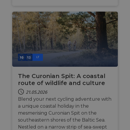
ASP.NET_SessionId
Sitzung
Gen
Microsoft
ses
Corporation
sit
analytics.sitewit.com
Mis
tec
to 
ano
by 
li_gc
5 Monate 4
Wir
LinkedIn
Wochen
Zus
Corporation
zur
.linkedin.com
Coo
wes
LT
spe
CookieScriptConsent
11 Monate 4
Die
CookieScript
Wochen
Coo
.eurovelo.com
ver
The Curonian Spit: A coastal
Ein
route of wildlife and culture
für
spe
Ban
21.05.2026
Scr
or
Blend your next cycling adventure with
fun
a unique coastal holiday in the
mesmerising Curonian Spit on the
southeastern shores of the Baltic Sea.
Nestled on a narrow strip of sea-swept
Anbieter /
Anbieter /