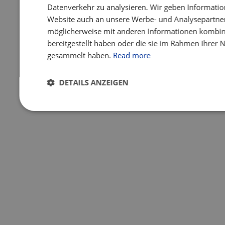
Datenverkehr zu analysieren. Wir geben Informatio
Website auch an unsere Werbe- und Analysepartner 
möglicherweise mit anderen Informationen kombini
bereitgestellt haben oder die sie im Rahmen Ihrer 
gesammelt haben.
Read more
DETAILS ANZEIGEN
Unbedingt
Performance
Targeting
Fu
erforderlich
Unbedingt erforderlich
Performance
Targeting
Unbedingt erforderliche Cookies ermöglichen wesentliche Kernfun
Benutzeranmeldung und die Kontoverwaltung. Ohne die unbedingt