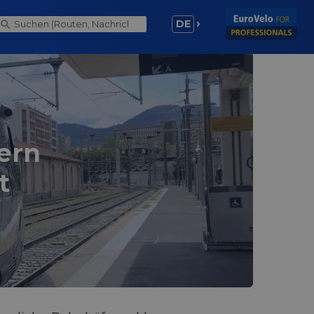
DE
ern
t