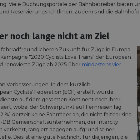
nung: Viele Buchungsportale der Bahnbetreiber bieten u
nd Reservierungsrichtlinien. Zudem sind die Bahnhöfe u
er noch lange nicht am Ziel
r fahrradfreundlicheren Zukunft für Züge in Europa
 Kampagne "2020 Cyclists Love Trains" der European
nd renovierte Züge ab 2025 über
mindestens vier
an Verbesserungen. In dem kürzlich
pean Cyclists' Federation (ECF) erstellt wurde,
ienste auf dem gesamten Kontinent nach ihrer
siert, wobei der Schwerpunkt auf Fernreisen lag.
) derzeit keine Fahrräder an, die nicht faltbar sind
S-DB Gemeinschaftsunternehmen, der Intercity
m verkehrt, rangiert dagegen aufgrund seiner
elle. Dies ist eine gute Nachricht für diejenigen, die