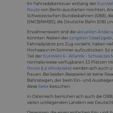
ihr Fahrradabenteuer entlang der
EuroVel
Route
von Berlin aus starten möchten. And
Schweizerischen Bundesbahnen (SBB), die
(SNCB/NMBS), die Deutsche Bahn (DB) un
Erwähnenswert sind die
aktuellen Änderu
könnten. Neben der
jüngsten Gesetzgebu
Fahrradplätze pro Zug vorsieht, haben viel
Hochsaison im Sommer aufzustocken. So wu
Teil der
EuroVelo 6 - Atlantik - Schwarzes
normalerweise verfügbaren 33 Plätzen mi
Route
(
La Vélodyssée
) werden sich auch ü
freuen. Bei beiden Beispielen ist keine Re
Bahnsteigen, der beim Ein- und Aussteigen
diese
Seite
besuchen.
In Österreich bemühen sich auch die ÖBB
vielen umliegenden Ländern wie Deutschlan
Diejenigen, die einen einfachen Ein- und