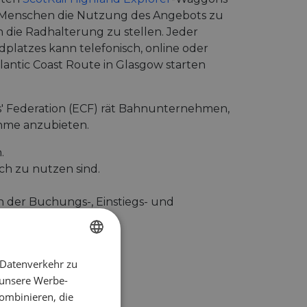
 Menschen die Nutzung des Angebots zu
n die Radhalterung zu stellen. Jeder
platzes kann telefonisch, online oder
Atlantic Coast Route in Glasgow starten
s' Federation (ECF) rät Bahnunternehmen,
hme anzubieten.
.
ch zu nutzen sind.
ch der Buchungs-, Einstiegs- und
 Datenverkehr zu
ENGLISH
 unsere Werbe-
FRENCH
ombinieren, die