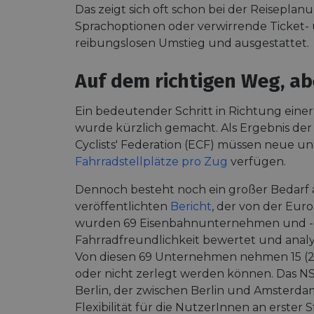
Das zeigt sich oft schon bei der Reisepla
Sprachoptionen oder verwirrende Ticket- u
reibungslosen Umstieg und ausgestattet.
Auf dem richtigen Weg, ab
Ein bedeutender Schritt in Richtung eine
wurde kürzlich gemacht. Als Ergebnis der
Cyclists' Federation (ECF) müssen neue u
Fahrradstellplätze pro Zug
verfügen.
Dennoch besteht noch ein großer Bedarf 
veröffentlichten
Bericht
, der von der Euro
wurden 69 Eisenbahnunternehmen und -d
Fahrradfreundlichkeit bewertet und analy
Von diesen 69 Unternehmen nehmen 15 (22 %
oder nicht zerlegt werden können. Das N
Berlin, der zwischen Berlin und Amsterda
Flexibilität für die NutzerInnen an erster St