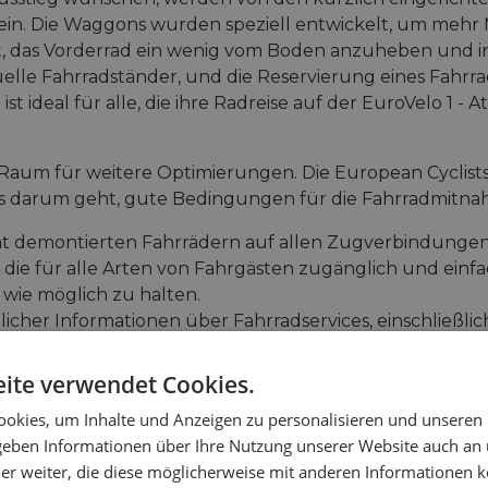
in. Die Waggons wurden speziell entwickelt, um mehr
ert, das Vorderrad ein wenig vom Boden anzuheben und i
lle Fahrradständer, und die Reservierung eines Fahrrad
t ideal für alle, die ihre Radreise auf der EuroVelo 1 - 
 Raum für weitere Optimierungen. Die European Cyclist
es darum geht, gute Bedingungen für die Fahrradmitna
ht demontierten Fahrrädern auf allen Zugverbindungen
, die für alle Arten von Fahrgästen zugänglich und einfa
g wie möglich zu halten.
licher Informationen über Fahrradservices, einschließli
d die Koordination der Fahrradbeförderungsregeln.
ite verwendet Cookies.
okies, um Inhalte und Anzeigen zu personalisieren und unseren
 geben Informationen über Ihre Nutzung unserer Website auch an
er weiter, die diese möglicherweise mit anderen Informationen k