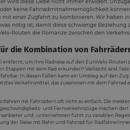
der wird diese Liebe nicht immer erwidert. Unzug
 oder keine Fahrradmitnahmemöglichkeit können
mit einer Zugfahrt zu kombinieren. Wir haben in
, was nötig ist, damit diese schwierige Beziehun
Velo-Routen die Romanze zwischen den Verkehrsmitt
für die Kombination von Fahrräde
l entfernt, um Ihre Radreise auf den EuroVelo-Routen 
sten Etappen mit dem Rad erkunden? Vielleicht sind Tei
ahrbar. In diesen Fällen kann ein Umstieg auf den Zug e
etztes Verkehrsmittel, das zusammen mit dem Fahrrad ei
ahnfahren mit Fahrrädern oft nicht so einfach. Die mei
hgeschwindigkeits- und Fernverkehrszüge machen den 
rsanbieter und -unternehmen führt zu variablen Regeln
ng der Reise mit Bahn und Fahrrad für RadfahrerInne