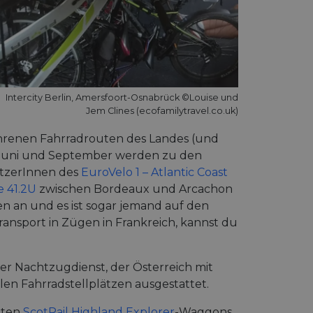
Intercity Berlin, Amersfoort-Osnabrück ©Louise und
Jem Clines (ecofamilytravel.co.uk)
fahrenen Fahrradrouten des Landes (und
 Juni und September werden zu den
utzerInnen des
EuroVelo 1 – Atlantic Coast
e 41.2U
zwischen Bordeaux und Arcachon
ten an und es ist sogar jemand auf den
ansport in Zügen in Frankreich, kannst du
 der Nachtzugdienst, der Österreich mit
len Fahrradstellplätzen ausgestattet.
eten
ScotRail Highland Explorer
-Waggons