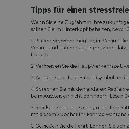
cf_chl_rc_i
Tipps für einen stressfre
Wenn Sie eine Zugfahrt in Ihre zukünftige
__cf_bm
sollten Sie im Hinterkopf behalten, bevor
1. Planen Sie, wenn möglich, im Voraus! Di
__cf_bm
Voraus, und haben nur begrenzten Platz.
Europa.
AWSALBCORS
2. Vermeiden Sie die Hauptverkehrszeit, w
3. Achten Sie auf das Fahrradsymbol an d
ASP.NET_SessionId
4. Sprechen Sie mit den anderen Radfahrer
beim Aussteigen nicht behindern. Lösen Sie
li_gc
5. Stecken Sie einen Spanngurt in Ihre Sat
mit diesem Zubehör Ihr Fahrrad während
CookieScriptConse
6. Genießen Sie die Fahrt! Lehnen Sie sich 