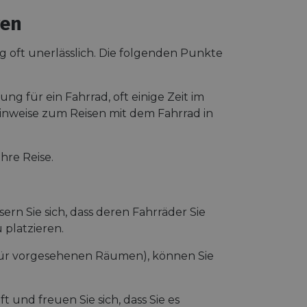
s challenge-response
gen
site's traffic is
bots. It is part of
g oft unerlässlich. Die folgenden Punkte
en humans and bots.
 to make valid
ng für ein Fahrrad, oft einige Zeit im
en humans and bots.
Hinweise zum Reisen mit dem Fahrrad in
 to make valid
S use cases after
itional stickiness
hre Reise.
tickiness features
used by sites
logies. Usually
rn Sie sich, dass deren Fahrräder Sie
ion by the server.
 platzieren.
Gastes zur
liche Zwecke zu
 dafür vorgesehenen Räumen), können Sie
m-Dienst verwendet,
sucher-Cookies zu
-Script.com muss
t und freuen Sie sich, dass Sie es