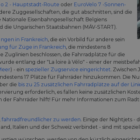
o 2 - Hauptstadt-Route
oder
EuroVelo 7 -Sonnen-
ere Zuggesellschaften, die gut abschnitten, sind die
 Nationale Eisenbahngesellschaft Belgiens
d die Ungarischen Staatsbahnen (MÁV-START).
ngen in Frankreich
, die ein Vorbild für andere sein
ng für Züge in Frankreich
, die mindestens 8
e Zuglinien beschlossen, die Fahrradplätze für die
rde entlang der "La loire à Vélo" - einer der meistbe
 Meer
) - ein
spezieller Zugservice eingerichtet
. Zwischen
ndestens 17 Plätze für Fahrräder hinzukommen. Die N
ber die
bis zu 25 zusätzlichen Fahrradplätze auf der Lini
servierung erforderlich, es fallen keine zusätzlichen Kos
 der Fahrräder hilft! Für mehr Informationen zum Radtr
,
fahrradfreundlicher zu werden
. Einige der Nightjets -
d, Italien und der Schweiz verbindet - sind mit speziel
 Ausstieg wünschen, werden von den kürzlich eingericht