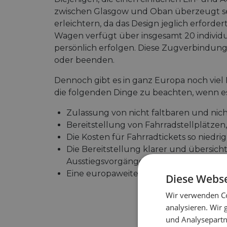
zwischen Glasgow und Oban überzeugt se
erleichtern, da das Design jeglich erford
Wagen verfügt über insgesamt 20 individue
persönlich erfolgen. Diese Zugverbindung is
oder beenden.
Dennoch gibt es in ganz Europa noch viel
die folgenden Dinge zu beachten, wenn 
Zulassung von nicht faltbaren und nic
Bereitstellung von Fahrradstellplätzen
Die Kosten für Fahrradtickets so niedri
Die Bereitstellung klarer und übersicht
Ausstiegsvorgänge.
Eine europaweite Fahrplanauskunft un
Diese Webse
Wir verwenden Co
analysieren. Wir
und Analysepartn