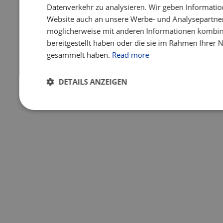
Datenverkehr zu analysieren. Wir geben Informatio
Website auch an unsere Werbe- und Analysepartner 
möglicherweise mit anderen Informationen kombini
bereitgestellt haben oder die sie im Rahmen Ihrer 
gesammelt haben.
Read more
DETAILS ANZEIGEN
Unbedingt
Performance
Targeting
Fu
erforderlich
Unbedingt erforderlich
Performance
Targeting
Unbedingt erforderliche Cookies ermöglichen wesentliche Kernfun
Benutzeranmeldung und die Kontoverwaltung. Ohne die unbedingt