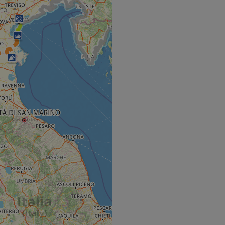
s challenge-response
site's traffic is
bots. It is part of
en humans and bots.
 to make valid
en humans and bots.
 to make valid
S use cases after
itional stickiness
tickiness features
used by sites
logies. Usually
ion by the server.
Gastes zur
liche Zwecke zu
m-Dienst verwendet,
sucher-Cookies zu
-Script.com muss