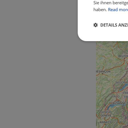
Sie ihnen bereitg
haben.
Read mor
DETAILS ANZ
Unbedingt
erforderlich
Unbed
Unbedingt erforderl
Kontoverwaltung. Oh
Name
csrftoken