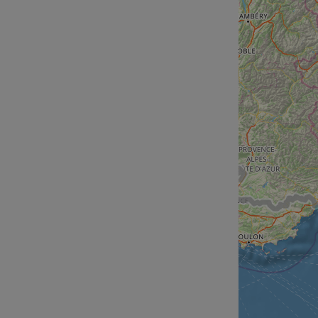
cf_chl_rc_i
__cf_bm
__cf_bm
AWSALBCORS
ASP.NET_SessionId
li_gc
CookieScriptConse