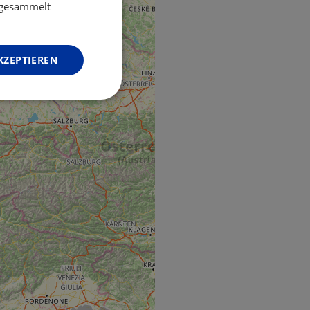
GERMAN
e gesammelt
KZEPTIEREN
Unklassifizierte
zierte
meldung und die
wendet werden.
o web development
 protect a site
ack on web forms.