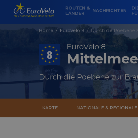
ROUTEN &
DI
NACHRICHTEN
LÄNDER
FÜ
Home
EuroVelo 8
Durch die Poebene z
EuroVelo 8
Mittelmee
Durch die Poebene zur Bra
KARTE
NATIONALE & REGIONAL