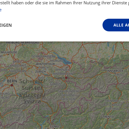
estellt haben oder die sie im Rahmen Ihrer Nutzung ihrer Dienst
e
EIGEN
ALLE A
Performance
Targeting
Funktionalität
ingt erforderlich
Performance
Targeting
Funktionalität
Unklassifi
iche Cookies ermöglichen wesentliche Kernfunktionen der Website wie die Benutzeran
ne die unbedingt erforderlichen Cookies kann die Website nicht ordnungsgemäß ver
Anbieter / Domäne
Ablaufdatum
Beschreibung
.instagram.com
1 Jahr 1
This cookie is associated with the Djang
Monat
platform for Python. It is designed to help
against at particular type of software att