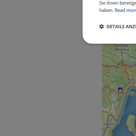
Sie ihnen bereitg
haben.
Read mor
DETAILS ANZ
Unbedingt
erforderlich
Unbed
Unbedingt erforderl
Kontoverwaltung. Oh
Name
csrftoken