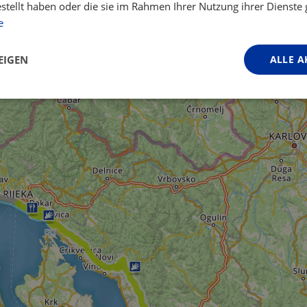
estellt haben oder die sie im Rahmen Ihrer Nutzung ihrer Dienst
e
EIGEN
ALLE A
Performance
Targeting
Funktionalität
ingt erforderlich
Performance
Targeting
Funktionalität
Unklassifi
iche Cookies ermöglichen wesentliche Kernfunktionen der Website wie die Benutzeran
ne die unbedingt erforderlichen Cookies kann die Website nicht ordnungsgemäß ver
Anbieter / Domäne
Ablaufdatum
Beschreibung
.instagram.com
1 Jahr 1
This cookie is associated with the Djang
Monat
platform for Python. It is designed to help
against at particular type of software att