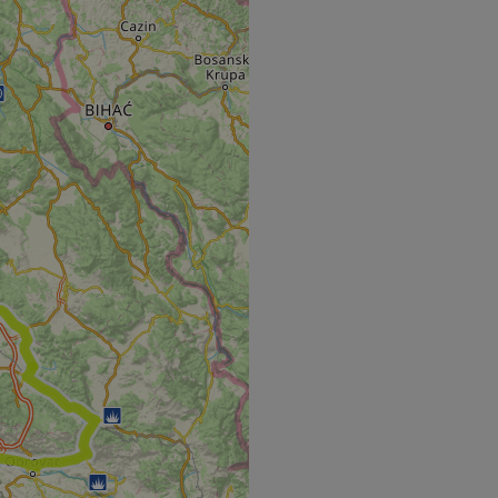
s challenge-response
site's traffic is
bots. It is part of
en humans and bots.
 to make valid
en humans and bots.
 to make valid
S use cases after
itional stickiness
tickiness features
used by sites
logies. Usually
ion by the server.
Gastes zur
liche Zwecke zu
m-Dienst verwendet,
sucher-Cookies zu
-Script.com muss