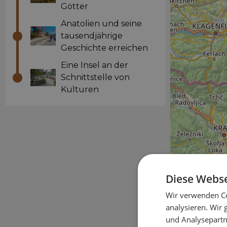
Götter
Anatolien und seine
tausendjährige
Geschichte erreichen
Eine Insel an der
Schnittstelle von
Kulturen
Diese Webse
Wir verwenden Co
analysieren. Wir
und Analysepartn