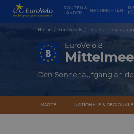
ROUTEN &
DI
NACHRICHTEN
LÄNDER
FÜ
Home
EuroVelo 8
Den Sonnenaufgang a
EuroVelo 8
Mittelmee
Den Sonnenaufgang an den
KARTE
NATIONALE & REGIONAL