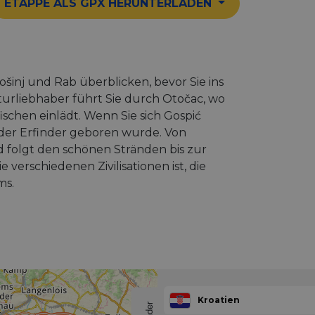
ETAPPE ALS GPX HERUNTERLADEN
ošinj und Rab überblicken, bevor Sie ins
turliebhaber führt Sie durch Otočac, wo
schen einlädt. Wenn Sie sich Gospić
 der Erfinder geboren wurde. Von
d folgt den schönen Stränden bis zur
verschiedenen Zivilisationen ist, die
ms.
Kroatien