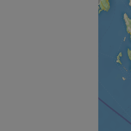
cf_chl_rc_i
__cf_bm
__cf_bm
AWSALBCORS
ASP.NET_SessionId
li_gc
CookieScriptConse