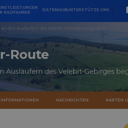
ENSTLEISTUNGEN
DATENHUB
UNTERSTÜTZE UNS
R RADFAHRER
n den Ausläufern des Velebit-Gebirges begrüßen
r-Route
 Ausläufern des Velebit-Gebirges be
E INFORMATIONEN
NACHRICHTEN
KARTEN 