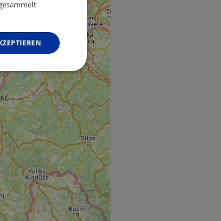
GERMAN
e gesammelt
KZEPTIEREN
Unklassifizierte
zierte
meldung und die
wendet werden.
o web development
 protect a site
ack on web forms.