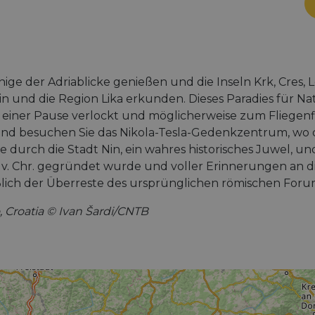
nige der Adriablicke genießen und die Inseln Krk, Cres, L
n und die Region Lika erkunden. Dieses Paradies für Na
 einer Pause verlockt und möglicherweise zum Fliegenfi
 und besuchen Sie das Nikola-Tesla-Gedenkzentrum, wo
 durch die Stadt Nin, ein wahres historisches Juwel, un
 v. Chr. gegründet wurde und voller Erinnerungen an die 
eßlich der Überreste des ursprünglichen römischen Foru
o, Croatia © Ivan Šardi/CNTB