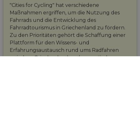
"Cities for Cycling" hat verschiedene
Maßnahmen ergriffen, um die Nutzung des
Fahrrads und die Entwicklung des
Fahrradtourismus in Griechenland zu fördern.
Zu den Prioritäten gehört die Schaffung einer
Plattform für den Wissens- und
Erfahrungsaustausch rund ums Radfahren
zwischen Griechenland und europäischen
Städten.
info@eurovelo.gr
0030 210 2016500
SEITE BESUCHEN