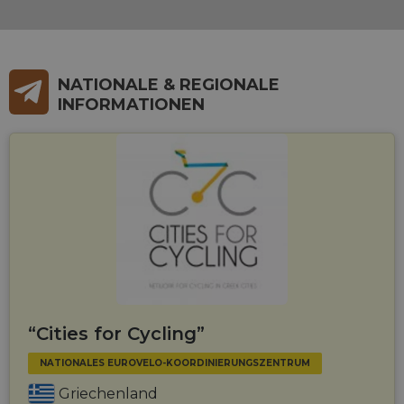
experienc
by
maintaini
session
consistenc
and
providing
NATIONALE & REGIONALE
personali
services.
INFORMATIONEN
“Cities for Cycling”
NATIONALES EUROVELO-KOORDINIERUNGSZENTRUM
Griechenland