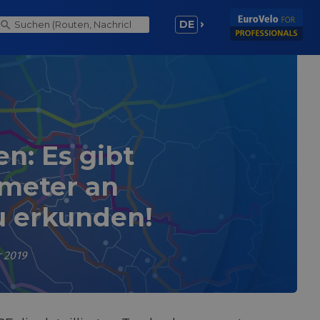
DE
n: Es gibt
ometer an
u erkunden!
 2019