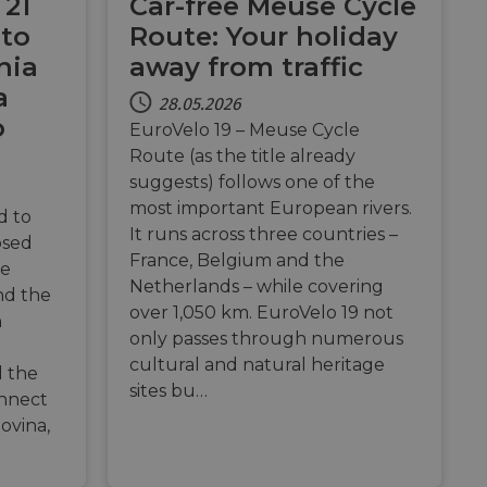
 21
Car-free Meuse Cycle
 to
Route: Your holiday
nia
away from traffic
eschreibung
a
28.05.2026
o
, um den
ess payments
EuroVelo 19 – Meuse Cycle
related information
ser preferences for
Route (as the title already
determine whether
cs verknüpft. Dies
sion of the Youtube
suggests) follows one of the
 verwendeten
and enable secure
erwendet, um
 website.
most important European rivers.
d to
fällig generierte
 enthält
r
It runs across three countries –
and interaction with
e Website nutzt,
osed
d zur Berechnung
website
licherweise vor dem
France, Belgium and the
ie Site-
re
Netherlands – while covering
nd the
ess payments
f embedded videos.
ptimization of
over 1,050 km. EuroVelo 19 not
related information
n
 content on the
only passes through numerous
and behavior on the
edia functionality
s through optiMonk
cultural and natural heritage
gement und die
 the
Nutzererfahrung zu
sites bu…
onnect
eren.
ieters, das das
icherstellt.
and enable secure
ovina,
rposes of analytics,
 website.
and enable secure
 enthält
 website.
e Website nutzt,