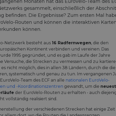
rgangenen Monaten hat das EuroVelo-Team des ECF
etzwerks gesammelt, einschließlich der Abschnitt
ng befinden. Die Ergebnisse? Zum ersten Mal hab
uroVelo-Routen und können die interaktiven Karten e
erkunden können.
lo-Netzwerk besteht aus
16 Radfernwegen
, die den
uropäischen Kontinent verbinden und vereinen. Das
rde 1995 gegründet, und es gab im Laufe der Jahre
e Versuche, die Strecken zu vermessen und zu kartiere
r es nicht möglich, dies in allen 38 Ländern, durch die die
en, systematisch und genau zu tun. Im vergangenen J
s EuroVelo-Team des ECF an alle
nationalen EuroVelo-
en und -Koordinationszentren
gewandt, um die
neues
rläufe
der EuroVelo-Routen zu erhalten - auch diejeni
t vollständig realisiert sind.
nstellung der verschiedenen Strecken hat einige Zeit
or allem dort, wo die Routen die Landesgrenzen