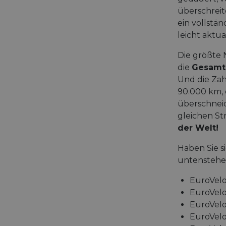
überschreite
ein vollstä
leicht aktua
Die größte N
die
Gesamt
Und die Zah
90.000 km, 
überschnei
gleichen St
der Welt!
Haben Sie s
untenstehen
EuroVelo
EuroVelo
EuroVelo
EuroVelo