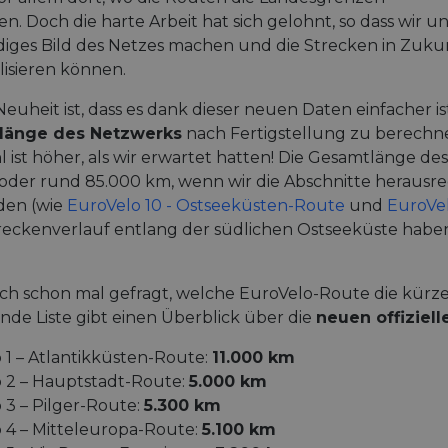
n. Doch die harte Arbeit hat sich gelohnt, so dass wir u
ndiges Bild des Netzes machen und die Strecken in Zuku
lisieren können.
euheit ist, dass es dank dieser neuen Daten einfacher is
länge des Netzwerks
nach Fertigstellung zu berechn
l ist höher, als wir erwartet hatten! Die Gesamtlänge de
oder rund 85.000 km, wenn wir die Abschnitte herausre
den (wie
EuroVelo 10 - Ostseeküsten-Route
und
EuroVelo
reckenverlauf entlang der südlichen Ostseeküste haben
ich schon mal gefragt, welche EuroVelo-Route die kürzes
de Liste gibt einen Überblick über die
neuen offiziel
 1 – Atlantikküsten-Route:
11.000 km
 2 – Hauptstadt-Route:
5.000 km
 3 – Pilger-Route:
5.300 km
 4 – Mitteleuropa-Route:
5.100 km