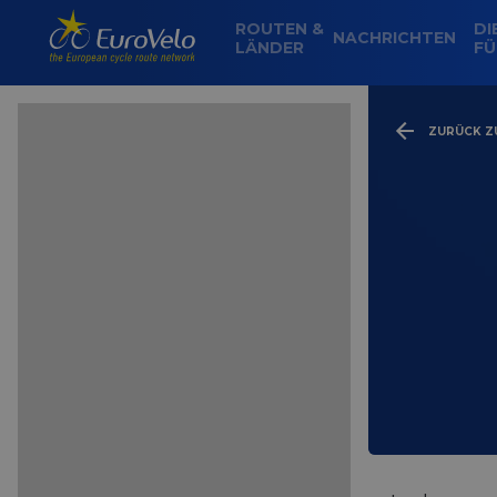
ROUTEN &
DI
NACHRICHTEN
LÄNDER
FÜ
ZURÜCK ZU