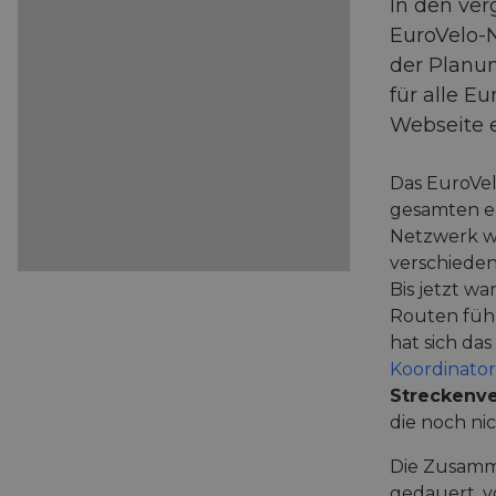
In den ve
EuroVelo-N
der Planu
für alle E
Webseite 
Das EuroVe
gesamten e
Netzwerk wu
verschieden
Bis jetzt wa
Routen führ
hat sich da
Koordinator
Streckenve
die noch nich
Die Zusamme
gedauert, v