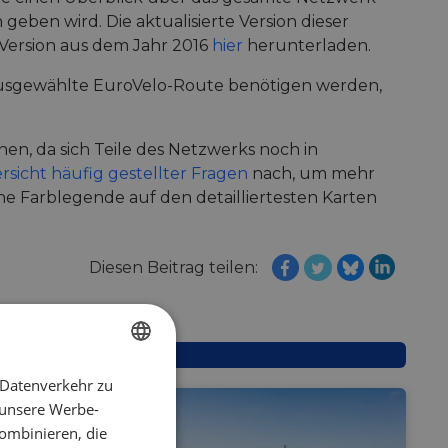
ben wird. Die aktualisierte Version dieser
e Version aus dem Jahr 2016
hier
herunterladen.
e ausgewählte EuroVelo-Route benötigen werden,
nen, da sich Teile des Netzwerks noch in
rsicht häufig gestellter Fragen
nach, um mehr
e Farblegende auf den detailliertesten Karten
Diesen Beitrag teilen:
 Datenverkehr zu
ENGLISH
 unsere Werbe-
FRENCH
ombinieren, die