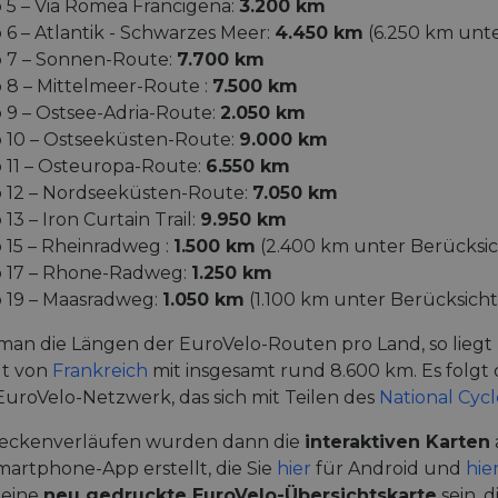
 5 – Via Romea Francigena:
3.200 km
 6 – Atlantik - Schwarzes Meer:
4.450 km
(6.250 km unte
 7 – Sonnen-Route:
7.700 km
 8 – Mittelmeer-Route :
7.500 km
 9 – Ostsee-Adria-Route:
2.050 km
 10 – Ostseeküsten-Route:
9.000 km
 11 – Osteuropa-Route:
6.550 km
 12 – Nordseeküsten-Route:
7.050 km
13 – Iron Curtain Trail:
9.950 km
 15 – Rheinradweg :
1.500 km
(2.400 km unter Berücksic
o 17 – Rhone-Radweg:
1.250 km
 19 – Maasradweg:
1.050 km
(1.100 km unter Berücksicht
man die Längen der EuroVelo-Routen pro Land, so liegt
gt von
Frankreich
mit insgesamt rund 8.600 km. Es folgt 
EuroVelo-Netzwerk, das sich mit Teilen des
National Cyc
reckenverläufen wurden dann die
interaktiven Karten
artphone-App erstellt, die Sie
hier
für Android und
hie
 eine
neu gedruckte EuroVelo-Übersichtskarte
sein, 