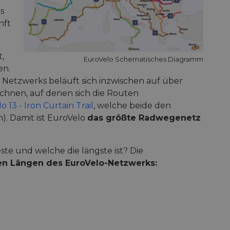
ns
nft
t,
EuroVelo Schematisches Diagramm
en.
s Netzwerks beläuft sich inzwischen auf über
chnen, auf denen sich die Routen
 13 - Iron Curtain Trail
, welche beide den
). Damit ist EuroVelo
das größte Radwegenetz
te und welche die längste ist? Die
len Längen des EuroVelo-Netzwerks: