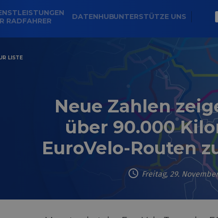
ENSTLEISTUNGEN
DATENHUB
UNTERSTÜTZE UNS
R RADFAHRER
R LISTE
Neue Zahlen zeige
über 90.000 Kil
EuroVelo-Routen z
Freitag, 29. November