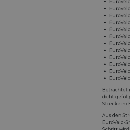
EuroVelo
EuroVelo
EuroVelo
EuroVelo
EuroVelo
EuroVelo
EuroVelo
EuroVelo
EuroVelo 
EuroVelo
EuroVel
EuroVelo
Betrachtet 
dicht gefol
Strecke im 
Aus den St
EuroVelo-Sm
Schritt wird