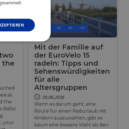
GERMAN
e gesammelt
KZEPTIEREN
FR
DE
NL
CH
Unklassifizierte
Mit der Familie auf
 two
der EuroVelo 15
 the
radeln: Tipps und
Sehenswürdigkeiten
für alle
Altersgruppen
ouched
zierte
sea as
30.06.2026
meldung und die
nd the
wendet werden.
Wenn es darum geht, eine
 Baltic
Route für einen Radurlaub mit
ng
Kindern auszuwählen, gibt es
o web development
t, your
 protect a site
kaum eine bessere Wahl als den
ack on web forms.