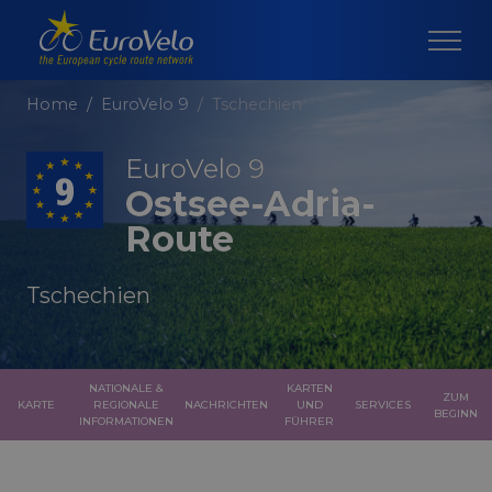
Home
EuroVelo 9
Tschechien
EuroVelo 9
Ostsee-Adria-
Route
Tschechien
NATIONALE &
KARTEN
ZUM
KARTE
REGIONALE
NACHRICHTEN
UND
SERVICES
BEGINN
INFORMATIONEN
FÜHRER