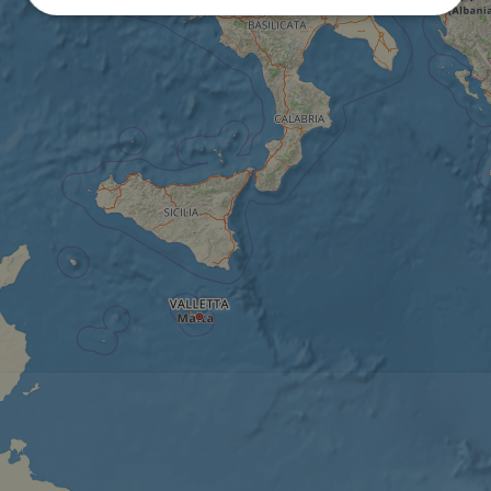
Unbedingt
Performance
erforderlich
Targeting
Funktionalität
Unklassifizierte
Unbedingt erforderlich
Performance
Targeting
Funktionalität
Unklassifizierte
Unbedingt erforderliche Cookies ermöglichen
wesentliche Kernfunktionen der Website wie die
Benutzeranmeldung und die Kontoverwaltung.
Ohne die unbedingt erforderlichen Cookies kann