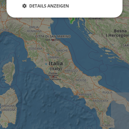
DETAILS ANZEIGEN
Unbedingt
Performance
erforderlich
Targeting
Funktionalität
Unklassifizierte
Unbedingt erforderlich
Performance
Targeting
Funktionalität
Unklassifizierte
Unbedingt erforderliche Cookies ermöglichen