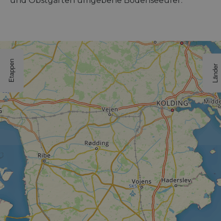
und Obstgärten umgebene Bodenseeufer.
Etappen
Länder