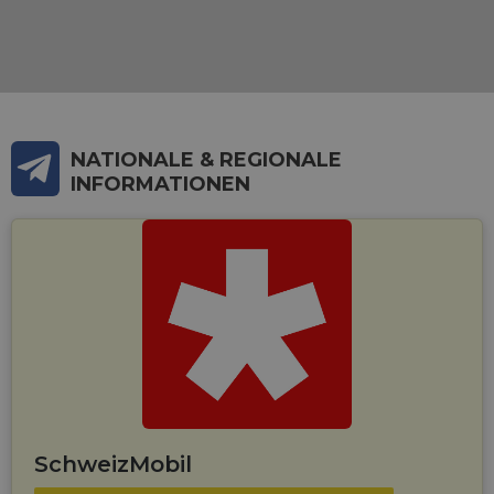
maintaining
session
consistency
and
providing
personalized
services.
NATIONALE & REGIONALE
INFORMATIONEN
SchweizMobil