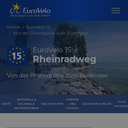
Home
EuroVelo 15
Von der Rheinquelle zum Bodensee
EuroVelo 15
Rheinradweg
Von der Rheinquelle zum Bodensee
NATIONALE &
KARTEN
TOUR
KARTE
REGIONALE
NACHRICHTEN
UND
VERANSTALTUNGEN
PACKAGE
INFORMATIONEN
FÜHRER