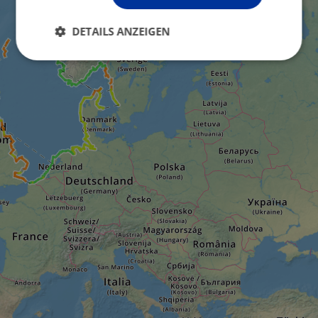
DETAILS ANZEIGEN
Unbedingt
Performance
erforderlich
Targeting
Funktionalität
Unklassifizierte
Unbedingt erforderlich
Performance
Targeting
Funktionalität
Unklassifizierte