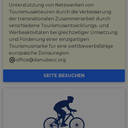
consistenc
Unterstützung von Netzwerken von
and
providing
Tourismusakteuren durch die Verbesserung
personali
services.
der transnationalen Zusammenarbeit durch
verschiedene Tourismusentwicklungs- und
Werbeaktivitäten bei gleichzeitiger Umsetzung
und Förderung einer einzigartigen
Tourismusmarke für eine wettbewerbsfähige
europäische Donauregion.
office@danubecc.org
SEITE BESUCHEN