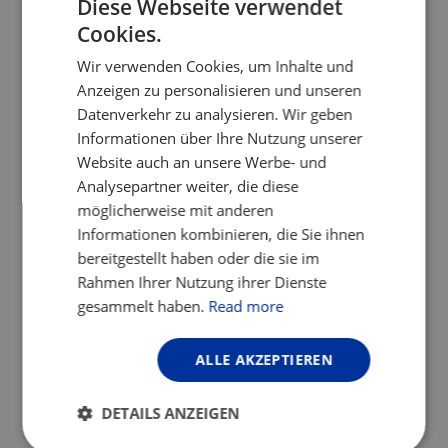
Diese Webseite verwendet
fahrradfreundliche Unterkünfte entlang
Cookies.
ENGLISH
der EuroVelo-Routen, aber es gibt viele
Möglichkeiten und ausgezeichnete
Wir verwenden Cookies, um Inhalte und
FRENCH
nationale Zertifizierungs-Websites, die
Anzeigen zu personalisieren und unseren
GERMAN
Ihnen bei der Planung Ihrer Radreise
Datenverkehr zu analysieren. Wir geben
helfen.
Informationen über Ihre Nutzung unserer
Website auch an unsere Werbe- und
Diesen Beitrag teilen:
Analysepartner weiter, die diese
möglicherweise mit anderen
Informationen kombinieren, die Sie ihnen
bereitgestellt haben oder die sie im
LETZTE NEUIGKEITEN
Rahmen Ihrer Nutzung ihrer Dienste
gesammelt haben.
Read more
ALLE AKZEPTIEREN
DETAILS ANZEIGEN