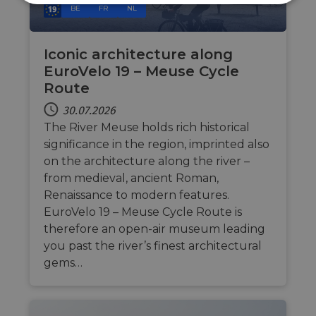
Unbedingt
Performance
BE
FR
NL
erforderlich
Iconic architecture along
EuroVelo 19 – Meuse Cycle
Targeting
Funktionalität
Route
30.07.2026
The River Meuse holds rich historical
Unklassifizierte
significance in the region, imprinted also
on the architecture along the river –
from medieval, ancient Roman,
Renaissance to modern features.
EuroVelo 19 – Meuse Cycle Route is
Unbedingt erforderlich
Performance
therefore an open-air museum leading
you past the river’s finest architectural
Targeting
Funktionalität
Unklassifizierte
gems…
Unbedingt erforderliche Cookies ermöglichen
wesentliche Kernfunktionen der Website wie die
Benutzeranmeldung und die Kontoverwaltung.
Ohne die unbedingt erforderlichen Cookies kann