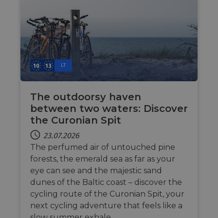
die Website nicht ordnungsgemäß verwendet
werden.
Name
Anbieter / Domäne
Ablaufdatum
Bes
csrftoken
.instagram.com
1 Jahr 1
Thi
Monat
wit
dev
Pyt
hel
LT
at 
sof
for
The outdoorsy haven
cf_chl_rc_i
59 Minuten
Thi
Cloudflare, Inc.
42 Sekunden
wit
between two waters: Discover
gleam.io
cha
the Curonian Spit
whi
that
leg
23.07.2026
fro
The perfumed air of untouched pine
par
sec
forests, the emerald sea as far as your
__cf_bm
29 Minuten
Thi
Cloudflare Inc.
eye can see and the majestic sand
50 Sekunden
dis
.vimeo.com
dunes of the Baltic coast – discover the
hum
Google-
ben
Datenschutzerklärung
cycling route of the Curonian Spit, your
in 
rep
next cycling adventure that feels like a
web
slow summer exhale.