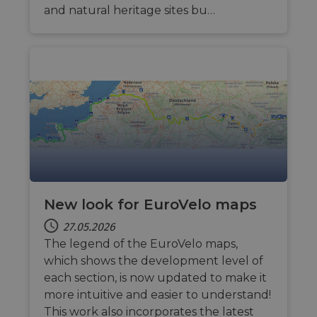
and natural heritage sites bu…
Wochen
Microsof
Corporation
_cfuvid
.vimeo.com
Sitzung
This cookie
Cookie e
.linkedin.com
used for
Drittanbi
purposes 
zum Teil
tracking u
Inhalts d
across
Website 
sessions t
soziale 
optimize u
experienc
by
maintaini
session
consistenc
and
providing
personali
services.
New look for EuroVelo maps
27.05.2026
The legend of the EuroVelo maps,
which shows the development level of
each section, is now updated to make it
more intuitive and easier to understand!
This work also incorporates the latest