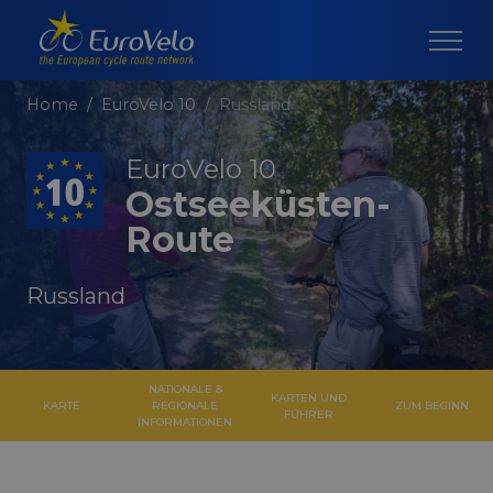
Home
EuroVelo 10
Russland
EuroVelo 10
Ostseeküsten-
Route
Russland
NATIONALE &
KARTEN UND
KARTE
REGIONALE
ZUM BEGINN
FÜHRER
INFORMATIONEN