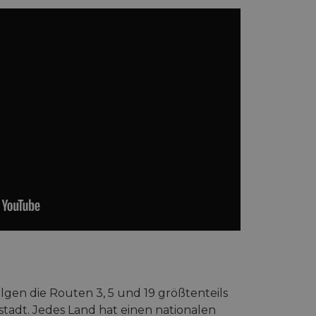
olgen die Routen 3, 5 und 19 größtenteils
tadt. Jedes Land hat einen nationalen