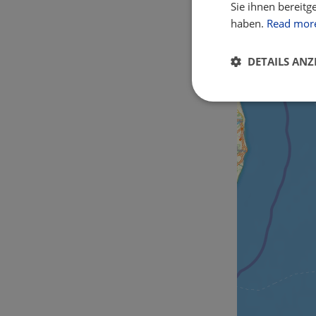
Sie ihnen bereitg
haben.
Read mor
DETAILS ANZ
Unbedingt
erforderlich
Unbed
Unbedingt erforderl
Kontoverwaltung. Oh
Name
csrftoken