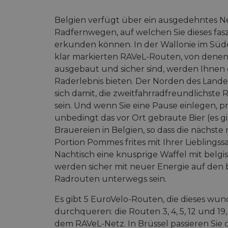
Belgien verfügt über ein ausgedehntes Ne
Radfernwegen, auf welchen Sie dieses fas
erkunden können. In der Wallonie im Süd
klar markierten RAVeL-Routen, von denen v
ausgebaut und sicher sind, werden Ihnen 
Raderlebnis bieten. Der Norden des Lande
sich damit, die zweitfahrradfreundlichste
sein. Und wenn Sie eine Pause einlegen, p
unbedingt das vor Ort gebraute Bier (es g
Brauereien in Belgien, so dass die nächste n
Portion Pommes frites mit Ihrer Liebling
Nachtisch eine knusprige Waffel mit belgi
werden sicher mit neuer Energie auf den 
Radrouten unterwegs sein.
Es gibt 5 EuroVelo-Routen, die dieses wu
durchqueren: die Routen 3, 4, 5, 12 und 19
dem RAVeL-Netz. In Brüssel passieren Sie