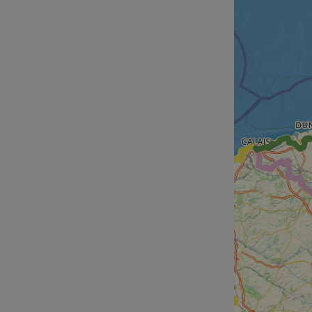
cf_chl_rc_i
__cf_bm
__cf_bm
AWSALBCORS
ASP.NET_SessionId
li_gc
CookieScriptConse