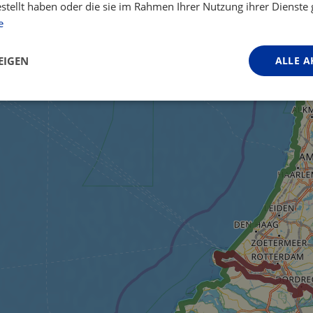
estellt haben oder die sie im Rahmen Ihrer Nutzung ihrer Dienst
e
EIGEN
ALLE A
Performance
Targeting
Funktionalität
ingt erforderlich
Performance
Targeting
Funktionalität
Unklassifi
iche Cookies ermöglichen wesentliche Kernfunktionen der Website wie die Benutzeran
ne die unbedingt erforderlichen Cookies kann die Website nicht ordnungsgemäß ver
Anbieter / Domäne
Ablaufdatum
Beschreibung
.instagram.com
1 Jahr 1
This cookie is associated with the Djang
Monat
platform for Python. It is designed to help
against at particular type of software att