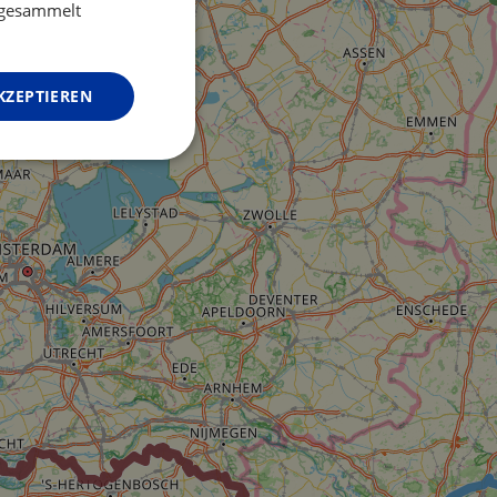
GERMAN
e gesammelt
KZEPTIEREN
Unklassifizierte
zierte
meldung und die
wendet werden.
o web development
 protect a site
ack on web forms.