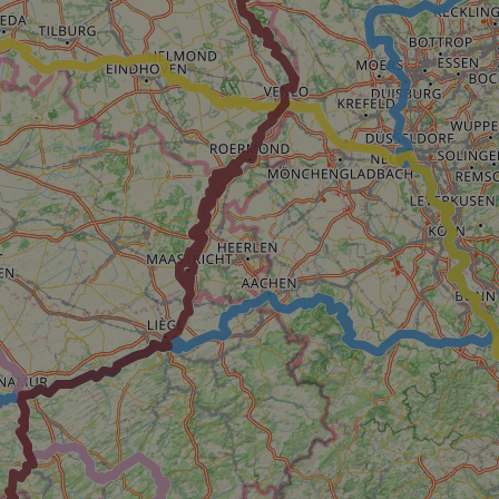
s challenge-response
site's traffic is
bots. It is part of
en humans and bots.
 to make valid
en humans and bots.
 to make valid
S use cases after
itional stickiness
tickiness features
used by sites
logies. Usually
ion by the server.
Gastes zur
liche Zwecke zu
m-Dienst verwendet,
sucher-Cookies zu
-Script.com muss