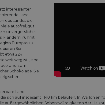
tz interessanter
zinierende Land
en des Landes die
iele autofrei, gut
ein unvergessliches
s, Flandern, rühmt
 Region Europas zu
robieren Sie
ibt etwa 224
ie weit weg ist), eine
ssauce und zum
scher Schokolade! Sie
belgischen
nderbare Land
, die sich auf insgesamt 1140 km belaufen. In Wallonien f
 die außergewöhnlichen Sehenswürdigkeiten der Haupts