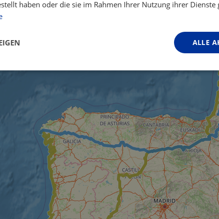
estellt haben oder die sie im Rahmen Ihrer Nutzung ihrer Dienst
e
EIGEN
ALLE A
Performance
Targeting
Funktionalität
ingt erforderlich
Performance
Targeting
Funktionalität
Unklassifi
iche Cookies ermöglichen wesentliche Kernfunktionen der Website wie die Benutzeran
ne die unbedingt erforderlichen Cookies kann die Website nicht ordnungsgemäß ver
Anbieter / Domäne
Ablaufdatum
Beschreibung
.instagram.com
1 Jahr 1
This cookie is associated with the Djang
Monat
platform for Python. It is designed to help
against at particular type of software att