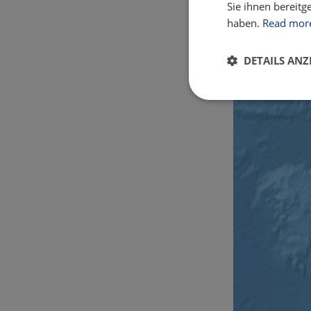
Sie ihnen bereitg
haben.
Read mor
DETAILS ANZ
Unbedingt
erforderlich
Unbed
Unbedingt erforderl
Kontoverwaltung. Oh
Name
csrftoken