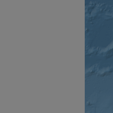
cf_chl_rc_i
__cf_bm
__cf_bm
AWSALBCORS
ASP.NET_SessionId
li_gc
CookieScriptConse