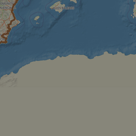
s challenge-response
site's traffic is
bots. It is part of
en humans and bots.
 to make valid
en humans and bots.
 to make valid
S use cases after
itional stickiness
tickiness features
used by sites
logies. Usually
ion by the server.
Gastes zur
liche Zwecke zu
m-Dienst verwendet,
sucher-Cookies zu
-Script.com muss