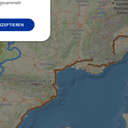
GERMAN
e gesammelt
KZEPTIEREN
Unklassifizierte
zierte
meldung und die
wendet werden.
o web development
 protect a site
ack on web forms.