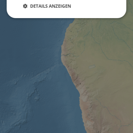
DETAILS ANZEIGEN
Unbedingt
Performance
erforderlich
Targeting
Funktionalität
Unklassifizierte
Unbedingt erforderlich
Performance
Targeting
Funktionalität
Unklassifizierte
Unbedingt erforderliche Cookies ermöglichen