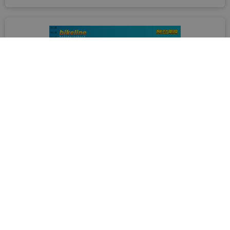
EuroVelo 7: Drau-Radweg [Bikeline
Esterbauer]
marketing@esterbauer.com
Dieses Radtourenbuch beschreibt die Strecke
der EuroVelo Route in Österreich ab
Möllbrücke und in Italien bis Brixen (184 km).
Perfektes Werkzeug, um Sie bei der
Reisevorbereitung und unterwegs zu
begleiten: präzise und sehr informative Karten