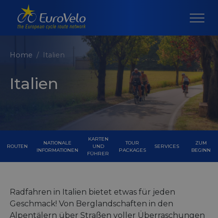
Home
Italien
Italien
KARTEN
NATIONALE
TOUR
ZUM
ROUTEN
UND
SERVICES
INFORMATIONEN
PACKAGES
BEGINN
FÜHRER
Radfahren in Italien bietet etwas für jeden
Geschmack! Von Berglandschaften in den
Alpentälern über Straßen voller Überraschungen