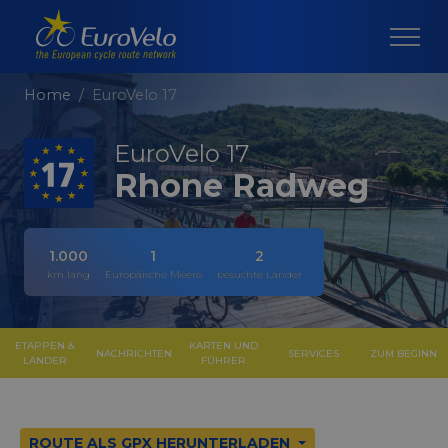
Home
EuroVelo 17
EuroVelo 17
Rhone Radweg
1.000
1
2
km lang
Europäische Meere
besuchte Länder
ETAPPEN &
KARTEN UND
NACHRICHTEN
SERVICES
ZUM BEGINN
LÄNDER
FÜHRER
ROUTE ALS GPX HERUNTERLADEN