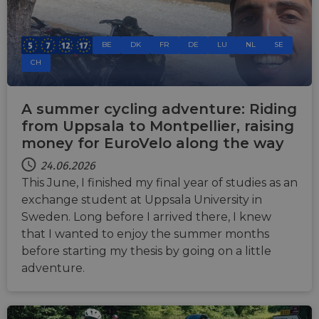
BE
DK
FR
DE
LU
NL
SE
CH
A summer cycling adventure: Riding
from Uppsala to Montpellier, raising
money for EuroVelo along the way
24.06.2026
This June, I finished my final year of studies as an
exchange student at Uppsala University in
Sweden. Long before I arrived there, I knew
that I wanted to enjoy the summer months
before starting my thesis by going on a little
adventure.