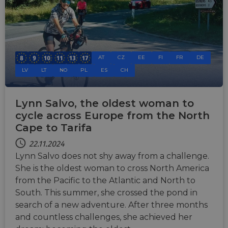
AT
CZ
EE
FI
FR
DE
LV
LT
NO
PL
ES
CH
Lynn Salvo, the oldest woman to
cycle across Europe from the North
Cape to Tarifa
22.11.2024
Lynn Salvo does not shy away from a challenge.
She is the oldest woman to cross North America
from the Pacific to the Atlantic and North to
South. This summer, she crossed the pond in
search of a new adventure. After three months
and countless challenges, she achieved her