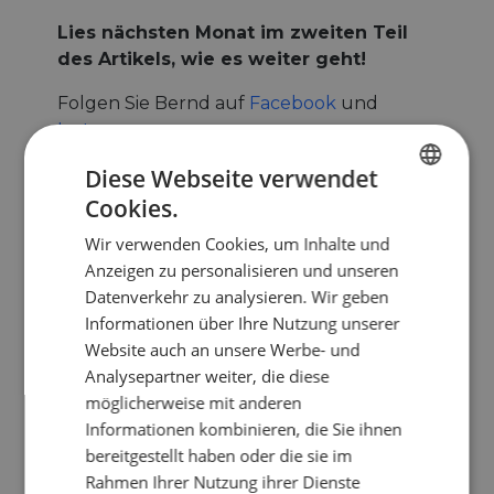
Lies nächsten Monat im zweiten Teil
des Artikels, wie es weiter geht!
Folgen Sie Bernd auf
Facebook
und
Instragram
.
Diese Webseite verwendet
Cookies.
ENGLISH
Wir verwenden Cookies, um Inhalte und
FRENCH
Anzeigen zu personalisieren und unseren
GERMAN
Datenverkehr zu analysieren. Wir geben
Informationen über Ihre Nutzung unserer
Website auch an unsere Werbe- und
Analysepartner weiter, die diese
möglicherweise mit anderen
Informationen kombinieren, die Sie ihnen
"Ein Meer mit dem Rad umfahren, das muss man
einmal im Leben machen"
bereitgestellt haben oder die sie im
Rahmen Ihrer Nutzung ihrer Dienste
Autor(en): Bernd Schadowski