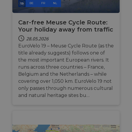
payments
BE
FR
NL
Wochen
Faceboo
Inc.
securely,
verwend
.eurovelo.com
allowing
eine Rei
temporary
Werbepr
storage of
zu liefern
Car-free Meuse Cycle Route:
session
Echtzeit
related
Your holiday away from traffic
von
informati
Werbeku
during a
Dritter
28.05.2026
users visit
the websit
bcookie
11 Monate 4
Dies ist 
EuroVelo 19 – Meuse Cycle Route (as the
Microsoft
Wochen
Microsof
Corporation
_cfuvid
.vimeo.com
Sitzung
This cookie
title already suggests) follows one of
Cookie e
.linkedin.com
used for
Drittanbi
purposes 
the most important European rivers. It
zum Teil
tracking u
Inhalts d
runs across three countries – France,
across
Website 
sessions t
Belgium and the Netherlands – while
soziale 
optimize u
experienc
covering over 1,050 km. EuroVelo 19 not
by
only passes through numerous cultural
maintaini
session
and natural heritage sites bu…
consistenc
and
providing
personali
services.