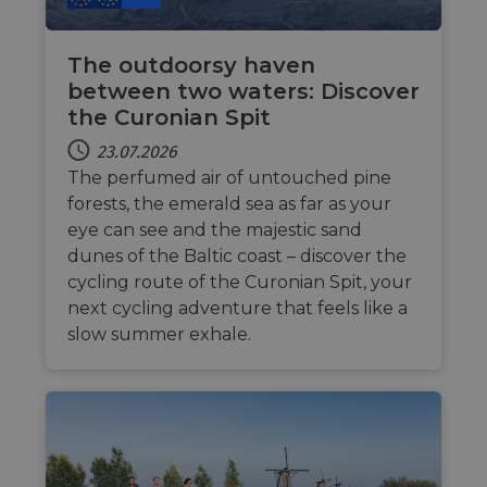
par
sec
__cf_bm
29 Minuten
Thi
Cloudflare Inc.
The outdoorsy haven
50 Sekunden
dis
.vimeo.com
hum
between two waters: Discover
Google-
ben
Datenschutzerklärung
the Curonian Spit
in 
rep
web
23.07.2026
The perfumed air of untouched pine
__cf_bm
29 Minuten
Thi
Cloudflare Inc.
44 Sekunden
dis
.gleam.io
forests, the emerald sea as far as your
hum
ben
eye can see and the majestic sand
in 
dunes of the Baltic coast – discover the
rep
web
cycling route of the Curonian Spit, your
AWSALBCORS
1 Woche
For
Amazon.com Inc.
next cycling adventure that feels like a
sup
analytics.sitewit.com
cas
slow summer exhale.
upd
add
coo
dur
fea
AWS
ASP.NET_SessionId
Sitzung
Gen
Microsoft
ses
Corporation
sit