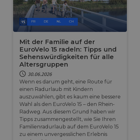
analytics.sitewit.com
Mis
tec
to 
ano
by 
FR
DE
NL
CH
li_gc
5 Monate 4
Wir
LinkedIn
Wochen
Zus
Corporation
zur
.linkedin.com
Mit der Familie auf der
Coo
wes
EuroVelo 15 radeln: Tipps und
spe
Sehenswürdigkeiten für alle
CookieScriptConsent
11 Monate 4
Die
CookieScript
Altersgruppen
Wochen
Coo
.eurovelo.com
ver
30.06.2026
Ein
für
Wenn es darum geht, eine Route für
spe
Ban
einen Radurlaub mit Kindern
Scr
auszuwählen, gibt es kaum eine bessere
or
fun
Wahl als den EuroVelo 15 – den Rhein-
Radweg. Aus diesem Grund haben wir
Tipps zusammengestellt, wie Sie Ihren
Familienradurlaub auf dem EuroVelo 15
Anbieter /
Anbieter /
Name
Name
Ablaufdatum
Ablaufdatum
Beschreibun
Beschreib
zu einem unvergesslichen Erlebnis
Domäne
Domäne
Anbieter /