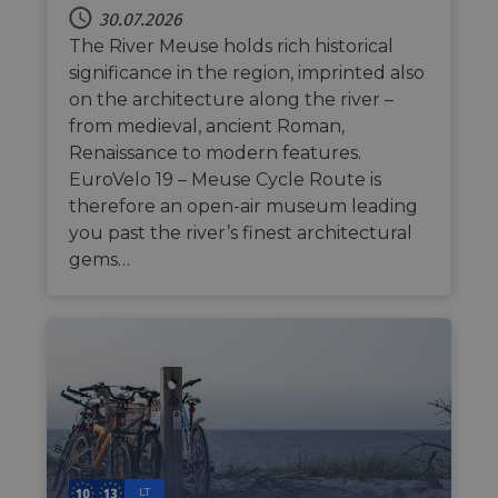
30.07.2026
Unbedingt erforderlich
Performance
The River Meuse holds rich historical
Targeting
Funktionalität
Unklassifizierte
significance in the region, imprinted also
on the architecture along the river –
Unbedingt erforderliche Cookies ermöglichen
wesentliche Kernfunktionen der Website wie die
from medieval, ancient Roman,
Benutzeranmeldung und die Kontoverwaltung.
Renaissance to modern features.
Ohne die unbedingt erforderlichen Cookies kann
die Website nicht ordnungsgemäß verwendet
EuroVelo 19 – Meuse Cycle Route is
werden.
therefore an open-air museum leading
Name
Anbieter / Domäne
Ablaufdatum
Bes
you past the river’s finest architectural
csrftoken
.instagram.com
1 Jahr 1
Thi
gems…
Monat
wit
dev
Pyt
hel
at 
sof
for
cf_chl_rc_i
59 Minuten
Thi
Cloudflare, Inc.
42 Sekunden
wit
gleam.io
cha
whi
that
leg
fro
LT