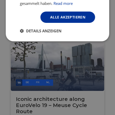
gesammelt haben.
Read more
Diesen Beitrag teilen:
ALLE AKZEPTIEREN
DETAILS ANZEIGEN
LETZTE NEUIGKEITEN
Unbedingt
Performance
erforderlich
Targeting
Funktionalität
BE
FR
NL
Unklassifizierte
Iconic architecture along
EuroVelo 19 – Meuse Cycle
Route