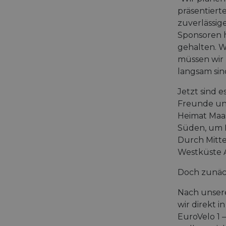
präsentiert
zuverlässig
Sponsoren 
gehalten. W
müssen wir 
langsam sind
Jetzt sind 
Freunde und
Heimat Maas
Süden, um I
Durch Mitte
Westküste A
Doch zunäch
Nach unsere
wir direkt i
EuroVelo 1 