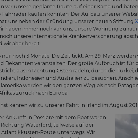
en wir unsere geplante Route auf einer Karte und bat
e Fahrräder kaufen konnten. Der Aufbau unserer Websit
hat uns neben der Gründung unserer neuen Stiftung
ir haben immer noch vor uns, unsere Wohnung zu räum
noch unsere internationale Krankenversicherung absch
 wir aber bereit!
es nur noch 3 Monate. Die Zeit tickt. Am 29. März werden
 Bekannten veranstalten. Der große Aufbruch ist für d
tricht aus in Richtung Osten radeln, durch die Türkei, 
ndien, Indonesien und Australien zu besuchen. Anschli
lamerika werden wir den ganzen Weg bis nach Patagonie
frikas zurück nach Europa.
st kehren wir zu unserer Fahrt in Irland im August 201
r Ankunft in Rosslare mit dem Boot waren
n Richtung Waterford, teilweise auf der
– Atlantikküsten-Route unterwegs. Wir