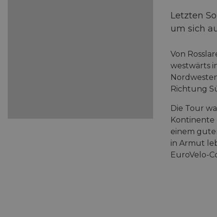
Letzten So
um sich au
Von Rosslar
westwärts i
Nordwesten 
Richtung Sü
Die Tour war
Kontinente 
einem guten
in Armut le
EuroVelo-Co