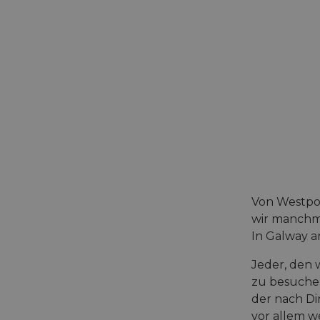
cf_chl_rc_i
__cf_bm
__cf_bm
AWSALBCORS
ASP.NET_SessionId
Von Westpor
wir manchma
In Galway a
li_gc
Jeder, den w
zu besuchen
CookieScriptConse
der nach Di
vor allem 