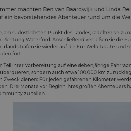
mmer machten Ben van Baardwijk und Linda Reimer
f ein bevorstehendes Abenteuer rund um die Wel
e, am südöstlichsten Punkt des Landes, radelten sie zun
n Richtung Waterford. Anschließend verließen sie die 
Irlands trafen sie wieder auf die EuroVelo-Route und se
den fort.
 Teil ihrer Vorbereitung auf eine siebenjährige Fahrradr
überqueren, sondern auch etwa 100.000 km zurücklege
 Zweck dienen: Für jeden gefahrenen Kilometer werden
ben. Drei Monate vor Beginn ihres großen Abenteuers hab
mmunity zu teilen!