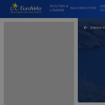
ROUTEN &
DI
NACHRICHTEN
LÄNDER
FÜ
ZURÜCK ZU