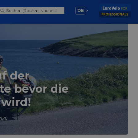
DE
uf der
te bevor die
 wird!
2020