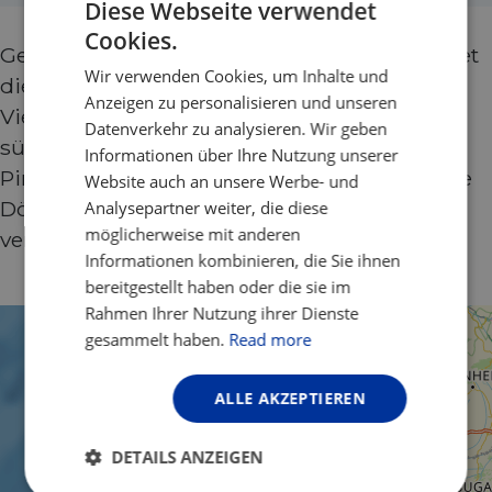
Diese Webseite verwendet
Cookies.
ENGLISH
Gesegnet mit mildem Mittelmeerklima bietet
Wir verwenden Cookies, um Inhalte und
FRENCH
die Algarve beeindruckende landschaftliche
Anzeigen zu personalisieren und unseren
Vielfalt. Von der spanischen Grenze bis zum
GERMAN
Datenverkehr zu analysieren. Wir geben
südwestlichsten Kap Europas führen
Informationen über Ihre Nutzung unserer
Pinienwälder, Küstenstraßen und charmante
Website auch an unsere Werbe- und
Dörfer durch atemberaubende Natur und
Analysepartner weiter, die diese
möglicherweise mit anderen
verkehrsfreie Strecken.
Informationen kombinieren, die Sie ihnen
bereitgestellt haben oder die sie im
Rahmen Ihrer Nutzung ihrer Dienste
gesammelt haben.
Read more
ALLE AKZEPTIEREN
DETAILS ANZEIGEN