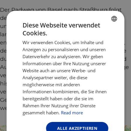
Der Radweg von Basel nach Straßburg folgt
dem Rhein durch die Schweiz, Deutschland
Diese Webseite verwendet
und Frankreich und bietet flaches,
Cookies.
landschaftlich reizvolles Radfahren, ideal für
ENGLISH
entspanntes Touring. Als Teil von EuroVelo 5,
Wir verwenden Cookies, um Inhalte und
FRENCH
Anzeigen zu personalisieren und unseren
der Via Romea (Francigena), führt die Strecke
GERMAN
Datenverkehr zu analysieren. Wir geben
durch Weinberge, mittelalterliche Städte und
Informationen über Ihre Nutzung unserer
Auenwälder. Glatte, gut ausgeschilderte Wege
Website auch an unsere Werbe- und
verbinden Basels kulturelle Strassen mit der
Analysepartner weiter, die diese
historischen Altstadt von Straßburg und
möglicherweise mit anderen
vereinen sanftes Radeln mit reicher
Informationen kombinieren, die Sie ihnen
bereitgestellt haben oder die sie im
Geschichte, regionaler Küche und
Rahmen Ihrer Nutzung ihrer Dienste
wechselnden Flusslandschaften.
gesammelt haben.
Read more
ALLE AKZEPTIEREN