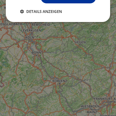
DETAILS ANZEIGEN
Unbedingt
Performance
erforderlich
Targeting
Funktionalität
Unklassifizierte
Unbedingt erforderlich
Performance
Targeting
Funktionalität
Unklassifizierte