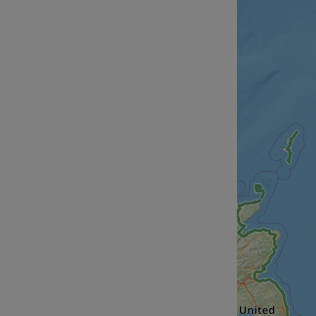
cf_chl_rc_i
__cf_bm
__cf_bm
AWSALBCORS
ASP.NET_SessionId
li_gc
CookieScriptConse