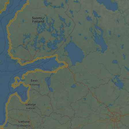
s challenge-response
site's traffic is
bots. It is part of
en humans and bots.
 to make valid
en humans and bots.
 to make valid
S use cases after
itional stickiness
tickiness features
used by sites
logies. Usually
ion by the server.
Gastes zur
liche Zwecke zu
m-Dienst verwendet,
sucher-Cookies zu
-Script.com muss