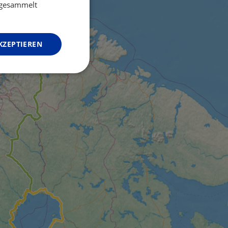
GERMAN
e gesammelt
KZEPTIEREN
Unklassifizierte
zierte
meldung und die
wendet werden.
o web development
 protect a site
ack on web forms.