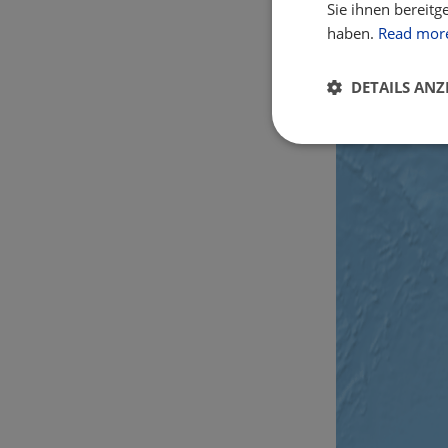
Sie ihnen bereitg
haben.
Read mor
DETAILS ANZ
Unbedingt
erforderlich
Unbed
Unbedingt erforderl
Kontoverwaltung. Oh
Name
csrftoken