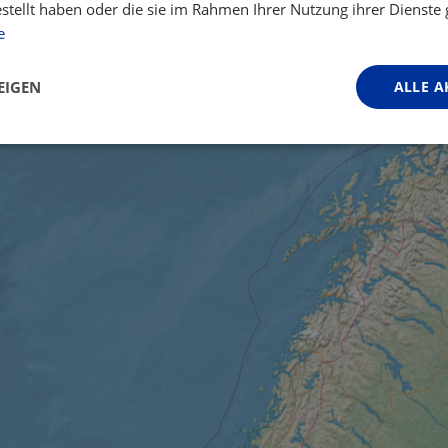
estellt haben oder die sie im Rahmen Ihrer Nutzung ihrer Dienst
e
EIGEN
ALLE A
Performance
Targeting
Funktionalität
ingt erforderlich
Performance
Targeting
Funktionalität
Unklassifi
iche Cookies ermöglichen wesentliche Kernfunktionen der Website wie die Benutzeran
ne die unbedingt erforderlichen Cookies kann die Website nicht ordnungsgemäß ver
Anbieter / Domäne
Ablaufdatum
Beschreibung
.instagram.com
1 Jahr 1
This cookie is associated with the Djang
Monat
platform for Python. It is designed to help
against at particular type of software att